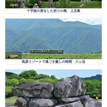
Japan
十字架の形をした祈りの島 上五島
Japan
高原リゾートで過ごす癒しの時間 八ヶ岳
Japan