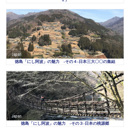
Japan
徳島「にし阿波」の魅力 -その４-日本三大〇〇の集結
Japan
徳島「にし阿波」の魅力 -その３-日本の桃源郷