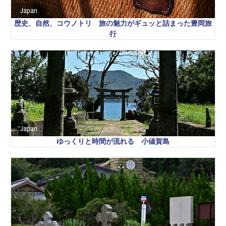
Japan
歴史、自然、コウノトリ 旅の魅力がギュッと詰まった豊岡旅
行
Japan
ゆっくりと時間が流れる 小値賀島