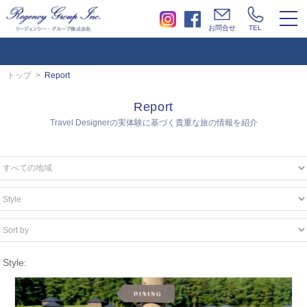
togg
お問合せ
TEL
navi
トップ
Report
Report
Travel Designerの実体験に基づく貴重な旅の情報を紹介
Style: