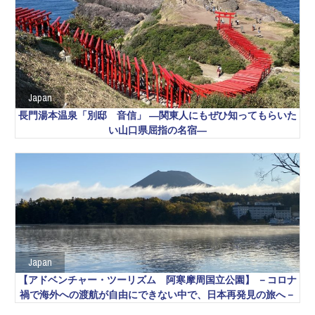
Japan
長門湯本温泉「別邸 音信」 ―関東人にもぜひ知ってもらいた
い山口県屈指の名宿―
Japan
【アドベンチャー・ツーリズム 阿寒摩周国立公園】 －コロナ
禍で海外への渡航が自由にできない中で、日本再発見の旅へ－