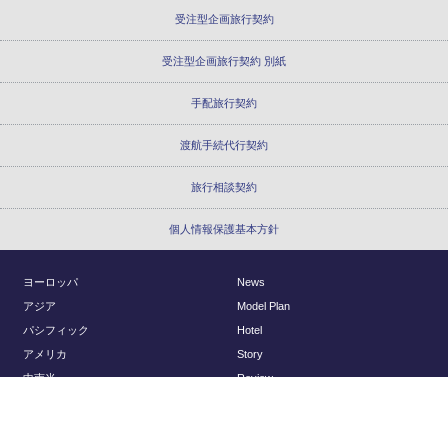
受注型企画旅行契約
受注型企画旅行契約 別紙
手配旅行契約
渡航手続代行契約
旅行相談契約
個人情報保護基本方針
ヨーロッパ
News
アジア
Model Plan
パシフィック
Hotel
アメリカ
Story
中南米
Review
アフリカ
Report
国内
About Us