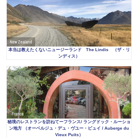
New Zealand
本当は教えたくないニュージーランド The Lindis （ザ・リ
ンディス）
France
秘境のレストランを訪ねてーフランス/ ラングドック・ルーショ
ン地方 （オーベルジュ・デュ・ヴユー・ピュイ / Auberge du
Vieux Puits）