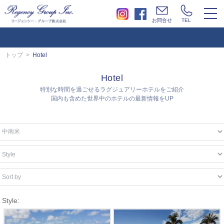
togg
お問合せ
TEL
navi
トップ
Hotel
Hotel
特別な時間を過ごせるラグジュアリーホテルをご紹介
国内も含めた世界中のホテルの最新情報をUP
Style: