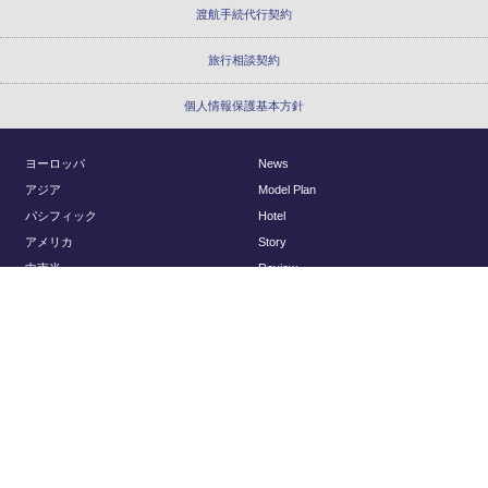
渡航手続代行契約
旅行相談契約
個人情報保護基本方針
ヨーロッパ
News
アジア
Model Plan
パシフィック
Hotel
アメリカ
Story
中南米
Review
アフリカ
Report
国内
About Us
Planning
会社概要
アクセスマップ
© Regency Group Inc.
採用情報
旅行以外のお問い合わせ
ヨーロッパウェディング