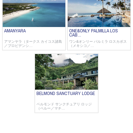
AMANYARA
ONE&ONLY PALMILLA LOS
CAB…
アマンヤラ（タークス カイコス諸島
ワン&オンリー パルミラ ロスカボス
／プロビデンシ…
（メキシコ／…
BELMOND SANCTUARY LODGE
ベルモンド サンクチュアリ ロッジ
（ペルー／マチ…