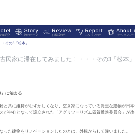
otel
Story
Review
Report
About 
テル紹介
旅のテーマ
お客様の声
スタッフの声
リージェンシー
・・その3「松本」
の古民家に滞在してみました！・・・その3「松本」
 本陣」に泊まる
齢と共に維持がむずかしくなり、空き家になっている貴重な建物が日本
スが中心となって設立された「アグリツーリズム四賀推進委員会」が改
なった建物をリノベーションしたのとは、外観からして違いました。