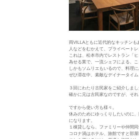
両VILLAともに近代的なキッチ
人などをむかえて、プライベートレ
これは、松本市内でレストラン「ヒ
為せる業で、一流シェフによる、こ
しかもソムリエもいるので、料理に
ぜひ滞在中、素敵なデイナータイム
３回にわたり古民家をご紹介しまし
確かに元は古民家なのですが、それ
ですから使い方も様々。
休みのためにゆっくりしたいのに、
になります。
１棟貸しなら、ファミリーや仲間同
コロナ渦はホテル、旅館ですと部屋