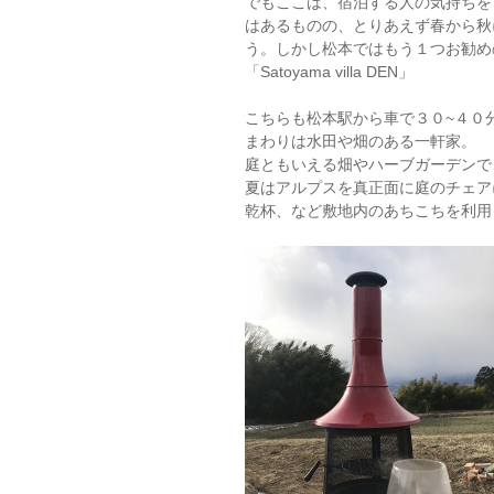
でもここは、宿泊する人の気持ちを
はあるものの、とりあえず春から秋
う。しかし松本ではもう１つお勧め
「Satoyama villa DEN」
こちらも松本駅から車で３０~４０
まわりは水田や畑のある一軒家。
庭ともいえる畑やハーブガーデンで
夏はアルプスを真正面に庭のチェア
乾杯、など敷地内のあちこちを利用