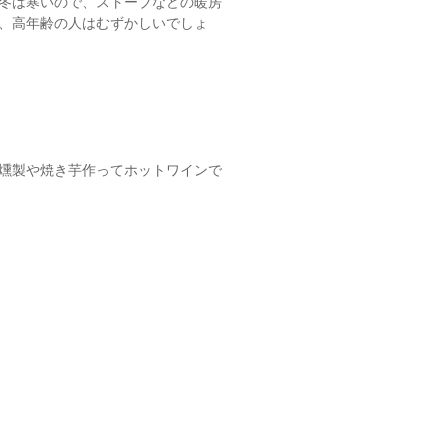
冬は寒いので、ストーブなどの暖房
、高年齢の人はむずかしいでしょ
燻製や焼き芋作ってホットワインで