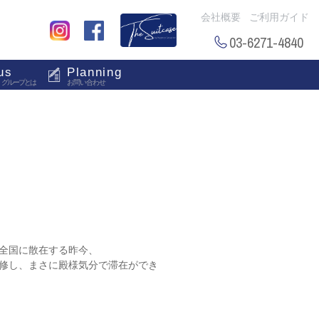
会社概要
ご利用ガイド
03-6271-4840
us
Planning
・グループとは
お問い合わせ
全国に散在する昨今、
修し、まさに殿様気分で滞在ができ