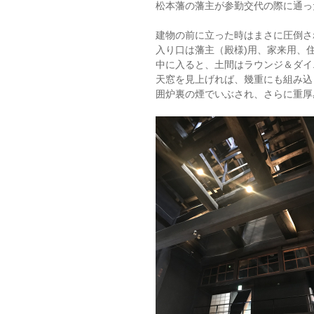
松本藩の藩主が参勤交代の際に通った宿
建物の前に立った時はまさに圧倒さ
入り口は藩主（殿様)用、家来用、
中に入ると、土間はラウンジ＆ダイ
天窓を見上げれば、幾重にも組み込
囲炉裏の煙でいぶされ、さらに重厚