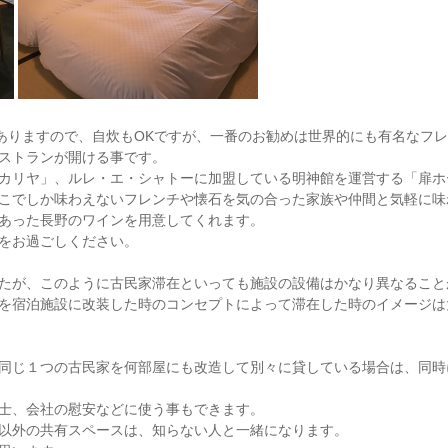
ンもありますので、自炊もOKですが、一番のお勧めは世界的にも有名なフ
ストランが開ける事です。
カリヤ」、ルレ・エ・シャトーに加盟している明神館を運営する「扉ホ
こでしか味わえないフレンチや懐石を気の合った家族や仲間と気軽に味
あった長野のワインを用意してくれます。
をお過ごしください。
たが、このように古民家滞在といっても施設の設備はかなり異なること
を宿泊施設に改装した時のコンセプトによって滞在した時のイメージは
同じ１つの古民家を何部屋にも改造して別々に貸している場合は、同時
士、会社の慰安などに使う事もできます。
以外の共有スペースは、知らない人と一緒になります。