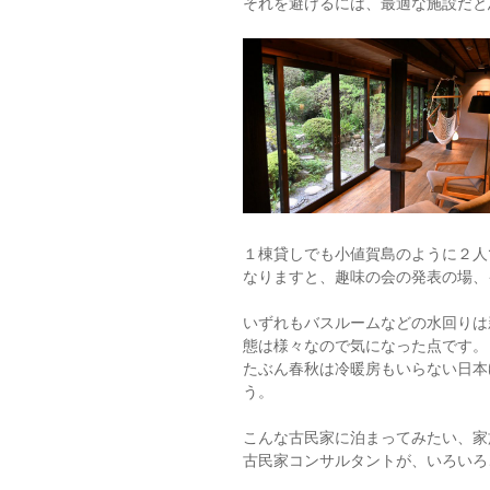
それを避けるには、最適な施設だと
１棟貸しでも小値賀島のように２人
なりますと、趣味の会の発表の場、
いずれもバスルームなどの水回りは
態は様々なので気になった点です。
たぶん春秋は冷暖房もいらない日本
う。
こんな古民家に泊まってみたい、家
古民家コンサルタントが、いろいろ