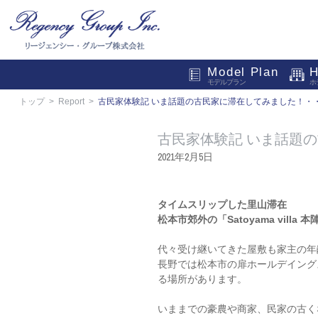
Model Plan
H
モデルプラン
ホ
トップ
Report
古民家体験記 いま話題の古民家に滞在してみました！・
古民家体験記 いま話題
2021年2月5日
タイムスリップした里山滞在
松本市郊外の「Satoyama villa
代々受け継いてきた屋敷も家主の年
長野では松本市の扉ホールデイング
る場所があります。
いままでの豪農や商家、民家の古く