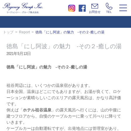
togg
お問合せ
TEL
navi
トップ
Report
徳島「にし阿波」の魅力 -その２-癒しの湯
徳島「にし阿波」の魅力 -その２-癒しの湯
2021年5月13日
徳島「にし阿波」の魅力 -その２-癒しの湯
祖谷周辺には、いくつかの温泉宿があります。
日本全国、温泉はどこにでもありますが、お湯が良くて、ロケ
ーションが素晴らしいこのエリアの露天風呂は、かなり高評価
です。
例えば「
ホテル祖谷温泉
」の露天風呂へ行くには、山の中腹に
建つフロアから、自慢のケーブルカーに乗って川べりに降りて
いきます。
ケーブルカーは自動運転ですが、出発地点には管理室があり、