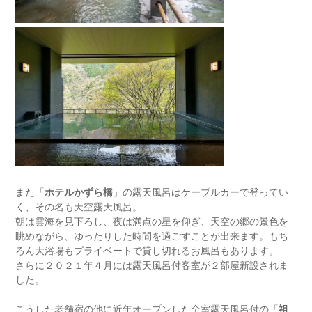
また「
ホテルかずら橋
」の露天風呂はケーブルカーで登ってい
く、その名も天空露天風呂。
朝は雲海を見下ろし、夜は満点の星を仰ぎ、天空の郷の景色を
眺めながら、ゆったりした時間を過ごすことが出来ます。もち
ろん大浴場もプライベートで貸し切れるお風呂もあります。
さらに２０２１年４月には露天風呂付客室が２部屋新設されま
した。
こうした老舗宿の他に近年オープンした全室露天風呂付の「
祖