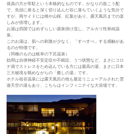
係員の方が常駐という本格的なものです。かなりの急こう配
で、先頭に座ると深く切り込んだ谷に落ちていくような気分で
すが、両サイドには桃や山桜、紅葉があり、露天風呂までの楽
しみが倍増します。
お湯は四国ではめずらしい源泉掛け流し、アルカリ性単純温
泉。
このお湯は、肌への刺激が少なく、「すべすべ」する感触があ
るのが特徴です。
（同種のものは岐阜の下呂温泉）
効用は自律神経不安定症や不眠症、うつ状態など、まさにコロ
ナ渦でストレスをため込んでいる方には最高の湯、まさに日本
三大秘境を眺めながらの「癒しの湯」です。
ホテル祖谷温泉には露天風呂の他も最近リニューアルされた雲
遊天空の湯もあり、こちらはインフィニテイな大浴場です。