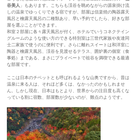
谷美人
」もあります。こちらも渓谷を眺めながらの源泉掛け流
しの温泉でゆっくりできる宿ですが、部屋は信楽焼の陶器露天
風呂と檜露天風呂の二種類あり、早い予約でしたら、好きな部
屋を選ぶことができます。
和室２部屋に各々露天風呂が付く、ホテルでいうコネクテイン
グルームのような使い方のできる特別室は三世代家族や友達同
士二家族で使うのに便利です。さらに離れスイートは和洋室に
陶器と檜露天風呂、渓谷を見渡せるテラス、囲炉裏の個室（食
事処）まである、まさにプライベートで祖谷を満喫できる最適
な部屋です。
ここは日本のチベットとも呼ばれるような山奥ですから、昔は
温泉に来る人は、それほど多くは、なかったのかもしれませ
ん。しかし現在、日本はもとより、世界からの注目度も高くな
っている割に宿数、部屋数が少ないのが、難点のようです。