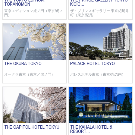
TORANOMON
KIOIC…
東京エディション虎ノ門（東京/虎ノ
ザ・プリンスギャラリー 東京紀尾井
門）
町（東京/紀尾…
THE OKURA TOKYO
PALACE HOTEL TOKYO
オークラ東京（東京／虎ノ門）
パレスホテル東京（東京/丸の内）
THE CAPITOL HOTEL TOKYU
THE KAHALA HOTEL &
RESORT…