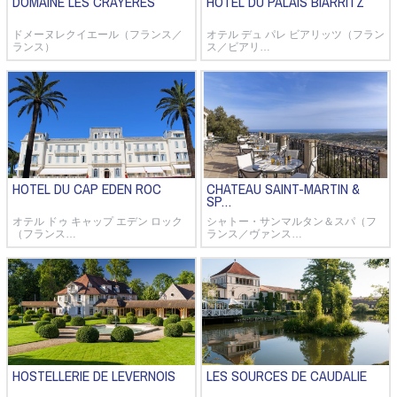
DOMAINE LES CRAYERES
HOTEL DU PALAIS BIARRITZ
ドメーヌレクイエール（フランス／
オテル デュ パレ ビアリッツ（フラン
ランス）
ス／ビアリ…
HOTEL DU CAP EDEN ROC
CHATEAU SAINT-MARTIN &
SP…
オテル ドゥ キャップ エデン ロック
シャトー・サンマルタン＆スパ（フ
（フランス…
ランス／ヴァンス…
HOSTELLERIE DE LEVERNOIS
LES SOURCES DE CAUDALIE