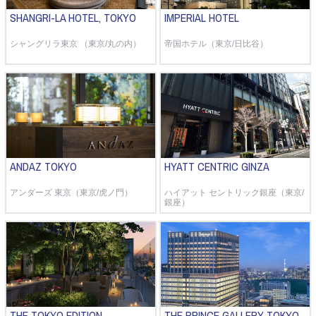
SHANGRI-LA HOTEL, TOKYO
IMPERIAL HOTEL
シャングリラ東京 （東京/丸の内）
帝国ホテル（東京/日比谷）
ANDAZ TOKYO
HYATT CENTRIC GINZA
アンダーズ 東京（東京/虎ノ門）
ハイアット セントリック銀座（東京/
銀座）
THE TOKYO EDITION,
THE PRINCE GALLERY TOKYO