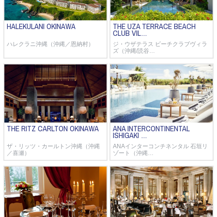
HALEKULANI OKINAWA
THE UZA TERRACE BEACH
CLUB VIL…
ハレクラニ沖縄（沖縄／恩納村）
ジ・ウザテラス ビーチクラブヴィラ
ズ（沖縄/読谷…
THE RITZ CARLTON OKINAWA
ANA INTERCONTINENTAL
ISHIGAKI …
ザ・リッツ・カールトン沖縄（沖縄
ANAインターコンチネンタル 石垣リ
／喜瀬）
ゾート（沖縄…