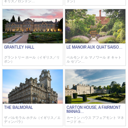
ギリス／ロンドン…
ドン）
GRANTLEY HALL
LE MANOIR AUX QUAT’SAISO…
グラントリー ホール（イギリス／リ
ベルモンド ル マノワール オ キャト
ポン）
ル セゾン…
THE BALMORAL
CARTON HOUSE, A FAIRMONT
MANAG…
ザ バルモラル ホテル（イギリス／エ
カートン ハウス アフェアモント マネ
ディンバラ）
ージド ホ…