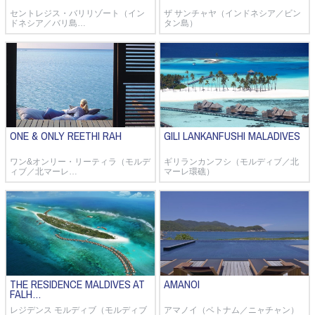
セントレジス・バリリゾート（イン
ザ サンチャヤ（インドネシア／ビン
ドネシア／バリ島…
タン島）
ONE & ONLY REETHI RAH
GILI LANKANFUSHI MALADIVES
ワン&オンリー・リーティラ（モルデ
ギリランカンフシ（モルディブ／北
ィブ／北マーレ…
マーレ環礁）
THE RESIDENCE MALDIVES AT
AMANOI
FALH…
レジデンス モルディブ（モルディブ
アマノイ（ベトナム／ニャチャン）