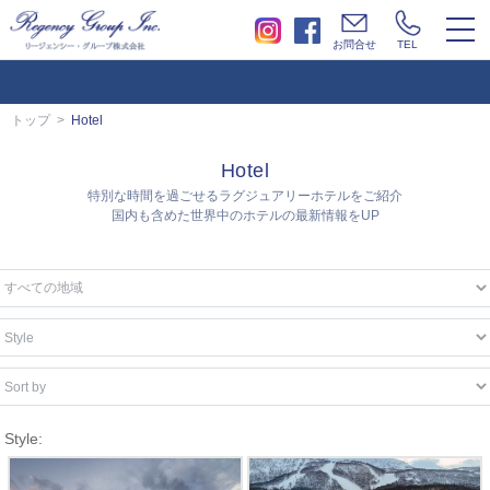
togg
お問合せ
TEL
navi
トップ
Hotel
Hotel
特別な時間を過ごせるラグジュアリーホテルをご紹介
国内も含めた世界中のホテルの最新情報をUP
Style: