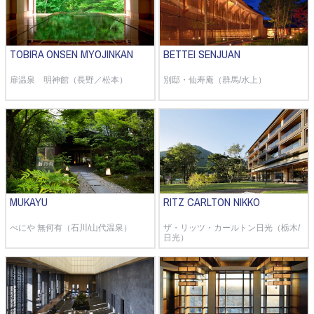
TOBIRA ONSEN MYOJINKAN
BETTEI SENJUAN
扉温泉 明神館（長野／松本）
別邸・仙寿庵（群馬/水上）
MUKAYU
RITZ CARLTON NIKKO
べにや 無何有（石川/山代温泉）
ザ・リッツ・カールトン日光（栃木/
日光）