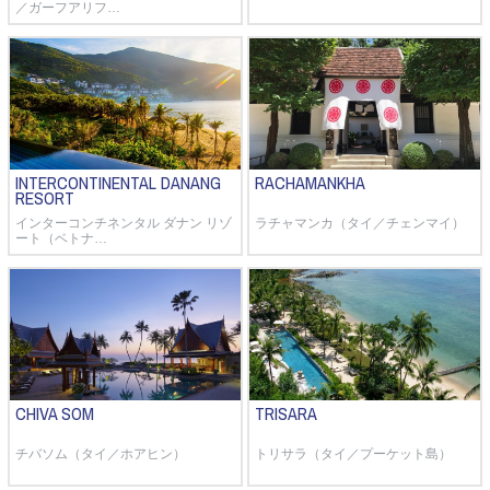
／ガーフアリフ…
INTERCONTINENTAL DANANG
RACHAMANKHA
RESORT
インターコンチネンタル ダナン リゾ
ラチャマンカ（タイ／チェンマイ）
ート（ベトナ…
CHIVA SOM
TRISARA
チバソム（タイ／ホアヒン）
トリサラ（タイ／プーケット島）