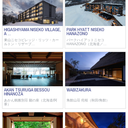
HIGASHIYAMA NISEKO VILLAGE,
PARK HYATT NISEKO
A …
HANAZONO
東山ニセコビレッジ・リッツ・カー
パークハイアットニセコ
ルトン・リザーブ…
HANAZONO（北海道／…
AKAN TSURUGA BESSOU
WABIZAKURA
HINANOZA
あかん鶴雅別荘 鄙の座（北海道/阿
角館山荘 侘桜（秋田/角館）
寒）