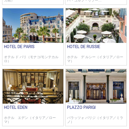
カ島）
パ・ゴルフ・リゾー…
HOTEL DE PARIS
HOTEL DE RUSSIE
オテル ド パリ（モナコ/モンテカル
ホテル デ ルシー（イタリア／ロー
ロ）
マ）
HOTEL EDEN
PLAZZO PARIGI
ホテル エデン（イタリア／ロー
パラッツォ パリジ（イタリア／ミラ
マ）
ノ）