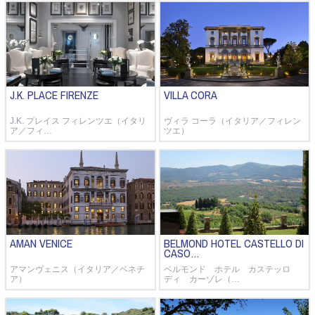
J.K. PLACE FIRENZE
VILLA CORA
J.K. プレイス フィレンツエ（イタリ
ヴィラ コーラ（イタリア／フィレン
ア／フィ…
ツエ）
AMAN VENICE
BELMOND HOTEL CASTELLO DI
CASO…
アマンヴェニス（イタリア／ベネチ
ベルモンド ホテル カステッロ
ア）
ディ カーゾレ（…