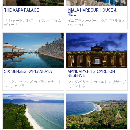
THE XARA PALACE
INIALA HARBOUR HOUSE &
RE…
ザ シャーラ パレス （マルタ／イム
イニアラ ハーバー ハウス（マルタ／
ディーナ）
バレッタ）
SIX SENSES KAPLANKAYA
MANDAPA,RITZ CARLTON
RESERVE
シックス センシズ カプランカヤ（ト
マンダパ リッツ カールトン リザーブ
ルコ／カプラ…
（インドネ…