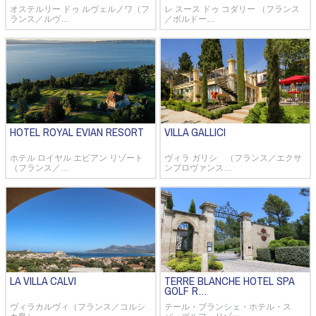
オステルリー ドゥ ルヴェルノワ（フ
レ スース ドゥ コダリー （フランス
ランス／ルヴ…
／ボルドー…
HOTEL ROYAL EVIAN RESORT
VILLA GALLICI
ホテル ロイヤル エビアン リゾート
ヴィラ ガリシ （フランス／エクサ
（フランス／…
ンプロヴァンス…
LA VILLA CALVI
TERRE BLANCHE HOTEL SPA
GOLF R…
ヴィラカルヴィ（フランス／コルシ
テール・ブランシェ・ホテル・ス