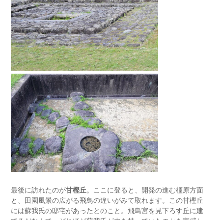
最後に訪れたのが
甘樫丘
。ここに登ると、開発の進む橿原方面
と、田園風景の広がる飛鳥の違いがみて取れます。この甘樫丘
には蘇我氏の邸宅があったとのこと。飛鳥宮を見下ろす丘に建