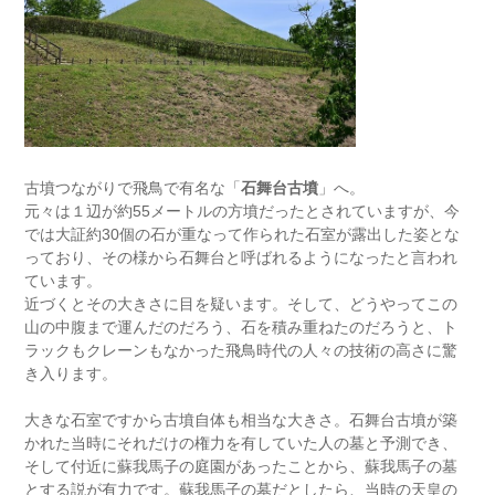
古墳つながりで飛鳥で有名な「
石舞台古墳
」へ。
元々は１辺が約55メートルの方墳だったとされていますが、今
では大証約30個の石が重なって作られた石室が露出した姿とな
っており、その様から石舞台と呼ばれるようになったと言われ
ています。
近づくとその大きさに目を疑います。そして、どうやってこの
山の中腹まで運んだのだろう、石を積み重ねたのだろうと、ト
ラックもクレーンもなかった飛鳥時代の人々の技術の高さに驚
き入ります。
大きな石室ですから古墳自体も相当な大きさ。石舞台古墳が築
かれた当時にそれだけの権力を有していた人の墓と予測でき、
そして付近に蘇我馬子の庭園があったことから、蘇我馬子の墓
とする説が有力です。蘇我馬子の墓だとしたら、当時の天皇の