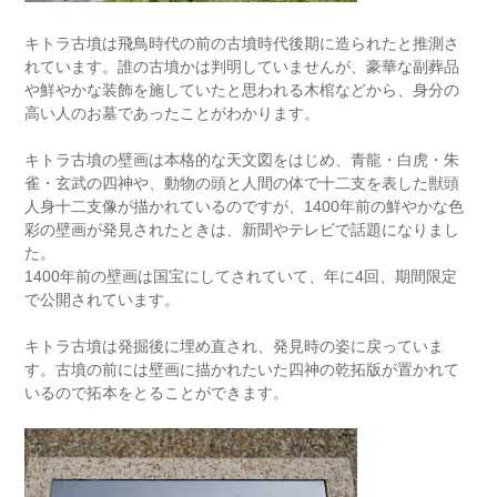
キトラ古墳は飛鳥時代の前の古墳時代後期に造られたと推測さ
れています。誰の古墳かは判明していませんが、豪華な副葬品
や鮮やかな装飾を施していたと思われる木棺などから、身分の
高い人のお墓であったことがわかります。
キトラ古墳の壁画は本格的な天文図をはじめ、青龍・白虎・朱
雀・玄武の四神や、動物の頭と人間の体で十二支を表した獣頭
人身十二支像が描かれているのですが、1400年前の鮮やかな色
彩の壁画が発見されたときは、新聞やテレビで話題になりまし
た。
1400年前の壁画は国宝にしてされていて、年に4回、期間限定
で公開されています。
キトラ古墳は発掘後に埋め直され、発見時の姿に戻っていま
す。古墳の前には壁画に描かれたいた四神の乾拓版が置かれて
いるので拓本をとることができます。