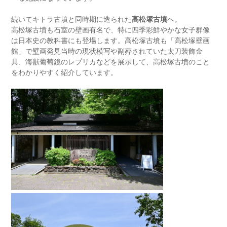
続いてキトラ古墳と同時期に造られた
高松塚古墳
へ。
高松塚古墳も石室の壁画有名で、特に四季彩鮮やかな女子群像
は日本史の教科書にも登場します。高松塚古墳も「高松塚壁画
館」で壁画発見当時の現状模写や副葬されていた太刀装飾金
具、海獣葡萄鏡のレプリカなどを展示して、高松塚古墳のこと
をわかりやすく紹介しています。