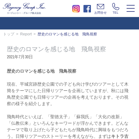
togg
お問合せ
TEL
navi
トップ
Report
歴史のロマンを感じる地 飛鳥視察
歴史のロマンを感じる地 飛鳥視察
2021年7月30日
歴史のロマンを感じる地 飛鳥視察
現在、平城宮跡歴史公園での子ども向け学びのツアーとして木
簡をテーマにした日帰りツアーを企画していますが、秋には飛
鳥歴史公園でも日帰りツアーの企画を考えております。その視
察の様子を紹介します。
飛鳥時代といえば、「聖徳太子」「蘇我氏」「大化の改新」
「仏教伝来」といろんなキーワードが浮かんできます。どんな
テーマで取り上げたら子どもたちが飛鳥時代に興味をもつだろ
う。日帰りツアーのストーリーを考えながら、まずは
キトラ古