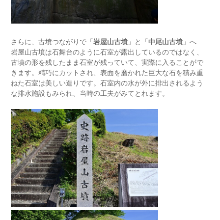
さらに、古墳つながりで「
岩屋山古墳
」と「
中尾山古墳
」へ
岩屋山古墳は石舞台のように石室が露出しているのではなく、
古墳の形を残したまま石室が残っていて、実際に入ることがで
きます。精巧にカットされ、表面を磨かれた巨大な石を積み重
ねた石室は美しい造りです。石室内の水が外に排出されるよう
な排水施設もみられ、当時の工夫がみてとれます。