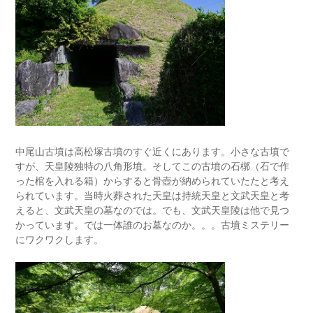
中尾山古墳は高松塚古墳のすぐ近くにあります。小さな古墳で
すが、天皇陵独特の八角形墳。そしてこの古墳の石槨（石で作
った棺を入れる箱）からすると骨壺が納められていたたと考え
られています。当時火葬された天皇は持統天皇と文武天皇と考
えると、文武天皇の墓なのでは。でも、文武天皇陵は他で見つ
かっています。では一体誰のお墓なのか。。。古墳ミステリー
にワクワクします。