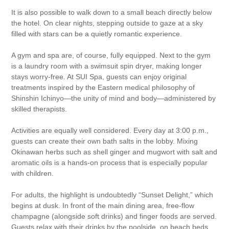
It is also possible to walk down to a small beach directly below
the hotel. On clear nights, stepping outside to gaze at a sky
filled with stars can be a quietly romantic experience.
A gym and spa are, of course, fully equipped. Next to the gym
is a laundry room with a swimsuit spin dryer, making longer
stays worry-free. At SUI Spa, guests can enjoy original
treatments inspired by the Eastern medical philosophy of
Shinshin Ichinyo—the unity of mind and body—administered by
skilled therapists.
Activities are equally well considered. Every day at 3:00 p.m.,
guests can create their own bath salts in the lobby. Mixing
Okinawan herbs such as shell ginger and mugwort with salt and
aromatic oils is a hands-on process that is especially popular
with children.
For adults, the highlight is undoubtedly “Sunset Delight,” which
begins at dusk. In front of the main dining area, free-flow
champagne (alongside soft drinks) and finger foods are served.
Guests relax with their drinks by the poolside, on beach beds