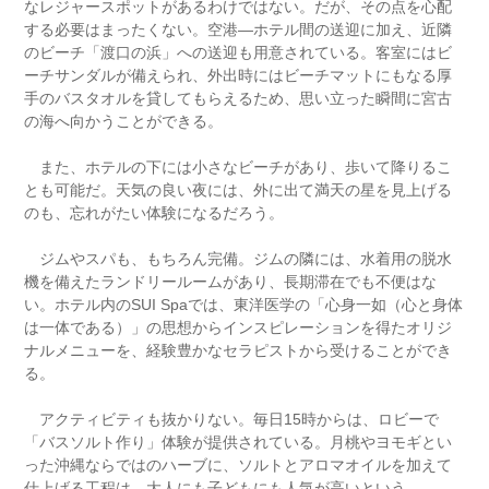
なレジャースポットがあるわけではない。だが、その点を心配
する必要はまったくない。空港―ホテル間の送迎に加え、近隣
のビーチ「渡口の浜」への送迎も用意されている。客室にはビ
ーチサンダルが備えられ、外出時にはビーチマットにもなる厚
手のバスタオルを貸してもらえるため、思い立った瞬間に宮古
の海へ向かうことができる。
また、ホテルの下には小さなビーチがあり、歩いて降りるこ
とも可能だ。天気の良い夜には、外に出て満天の星を見上げる
のも、忘れがたい体験になるだろう。
ジムやスパも、もちろん完備。ジムの隣には、水着用の脱水
機を備えたランドリールームがあり、長期滞在でも不便はな
い。ホテル内のSUI Spaでは、東洋医学の「心身一如（心と身体
は一体である）」の思想からインスピレーションを得たオリジ
ナルメニューを、経験豊かなセラピストから受けることができ
る。
アクティビティも抜かりない。毎日15時からは、ロビーで
「バスソルト作り」体験が提供されている。月桃やヨモギとい
った沖縄ならではのハーブに、ソルトとアロマオイルを加えて
仕上げる工程は、大人にも子どもにも人気が高いという。