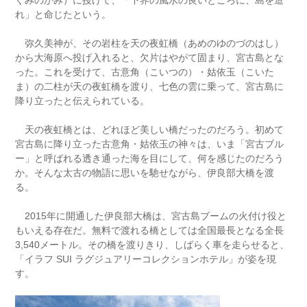
ぐみのかみ）に授けて、「下界の風水の良いところに、島を造
れ」と命じたという。
弥久美神が、その岩柱を天の夜虹橋（あめのゆのづのはし）
から大海原へ投げ入れると、欠片はやがて固まり、宮古島とな
った。これを受けて、古意角（こいつの）・姑依玉（こいた
ま）の二柱が天の夜虹橋を渡り、七色の雲に乗って、宮古島に
降り立ったと伝えられている。
天の夜虹橋とは、どれほど美しい橋だったのだろう。初めて
宮古島に降り立った古意角・姑依玉の神々は、いま「宮古ブル
ー」と呼ばれる透き通った海を目にして、何を感じたのだろう
か。そんな太古の物語に思いを馳せながら、伊良部大橋を渡
る。
2015年に開通した伊良部大橋は、宮古島ブームの火付け役と
もいえる存在だ。無料で渡れる橋としては全国最長となる全長
3,540メートル。その橋を渡りきり、しばらく車を走らせると、
「イラフ SUI ラグジュアリーコレクションホテル」が姿を現
す。