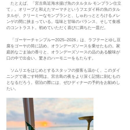
たとえば、「宮古島近海水揚げ魚のタルタル モンブラン仕立
て」。オリーブと和えたマーマチというフエダイ科の魚のタル
タルが、クリーミーなモンブランと、しゅわっととろけるメレ
ンゲの間に挟まっている。塩味と甘味のバランス、そして食感
のコントラスト。初めていただく喜びに満ちた一皿だ。
「ゴーヤーチャンプルー2025–2026」は、ラフテーとゆし豆
腐をゴーヤの筒に詰め、オランデーズソースを乗せたもの。家
庭的なごま油の香りと、オランデーズソースの品のある酸味が
口の中で出会い、驚きのハーモニーをもたらす。
ソムリエをはじめとするスタッフの接客も温かく、このダイ
ニングで過ごす時間は、宮古島の夜をより深く記憶に刻むもの
となるだろう。宿泊の際には、ぜひディナーの予約をお勧めし
たい。