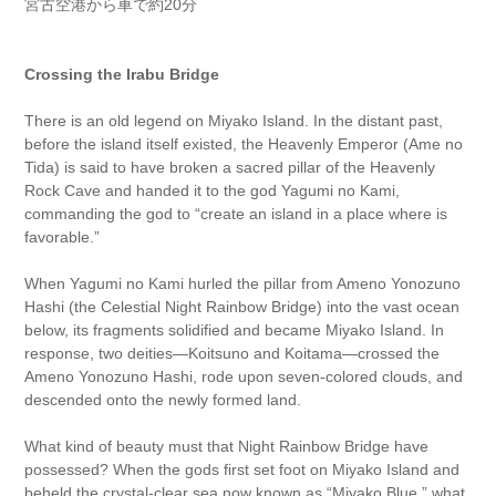
宮古空港から車で約20分
Crossing the Irabu Bridge
There is an old legend on Miyako Island. In the distant past,
before the island itself existed, the Heavenly Emperor (Ame no
Tida) is said to have broken a sacred pillar of the Heavenly
Rock Cave and handed it to the god Yagumi no Kami,
commanding the god to “create an island in a place where is
favorable.”
When Yagumi no Kami hurled the pillar from Ameno Yonozuno
Hashi (the Celestial Night Rainbow Bridge) into the vast ocean
below, its fragments solidified and became Miyako Island. In
response, two deities—Koitsuno and Koitama—crossed the
Ameno Yonozuno Hashi, rode upon seven-colored clouds, and
descended onto the newly formed land.
What kind of beauty must that Night Rainbow Bridge have
possessed? When the gods first set foot on Miyako Island and
beheld the crystal-clear sea now known as “Miyako Blue,” what