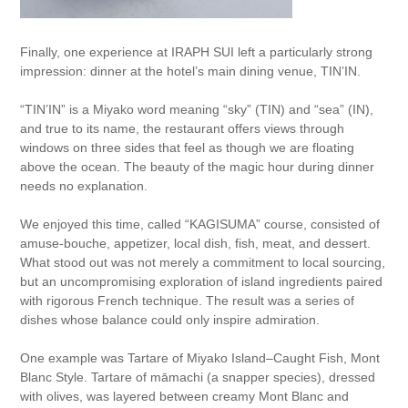
Finally, one experience at IRAPH SUI left a particularly strong
impression: dinner at the hotel’s main dining venue, TIN’IN.
“TIN’IN” is a Miyako word meaning “sky” (TIN) and “sea” (IN),
and true to its name, the restaurant offers views through
windows on three sides that feel as though we are floating
above the ocean. The beauty of the magic hour during dinner
needs no explanation.
We enjoyed this time, called “KAGISUMA” course, consisted of
amuse-bouche, appetizer, local dish, fish, meat, and dessert.
What stood out was not merely a commitment to local sourcing,
but an uncompromising exploration of island ingredients paired
with rigorous French technique. The result was a series of
dishes whose balance could only inspire admiration.
One example was Tartare of Miyako Island–Caught Fish, Mont
Blanc Style. Tartare of māmachi (a snapper species), dressed
with olives, was layered between creamy Mont Blanc and