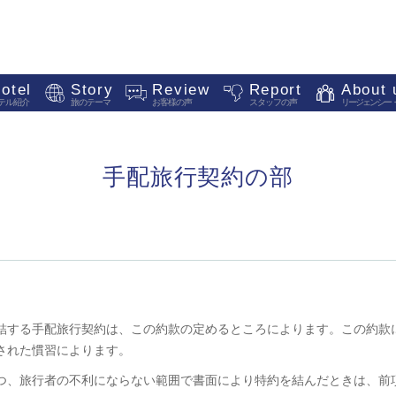
otel
Story
Review
Report
About 
テル紹介
旅のテーマ
お客様の声
スタッフの声
リージェンシー
手配旅行契約の部
で締結する手配旅行契約は、この約款の定めるところによります。この約款
された慣習によります。
、かつ、旅行者の不利にならない範囲で書面により特約を結んだときは、前