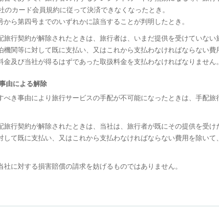
社のカード会員規約に従って決済できなくなったとき。
号から第四号までのいずれかに該当することが判明したとき。
て手配旅行契約が解除されたときは、旅行者は、いまだ提供を受けていない
泊機関等に対して既に支払い、又はこれから支払わなければならない費
料金及び当社が得るはずであった取扱料金を支払わなければなりません
き事由による解除
に帰すべき事由により旅行サービスの手配が不可能になったときは、手配旅
て手配旅行契約が解除されたときは、当社は、旅行者が既にその提供を受け
対して既に支払い、又はこれから支払わなければならない費用を除いて
の当社に対する損害賠償の請求を妨げるものではありません。