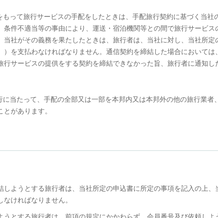
をもって旅行サービスの手配をしたときは、手配旅行契約に基づく当社
、条件不適当等の事由により、運送・宿泊機関等との間で旅行サービス
、当社がその義務を果たしたときは、旅行者は、当社に対し、当社所定
。）を支払わなければなりません。通信契約を締結した場合においては
旅行サービスの提供をする契約を締結できなかった旨、旅行者に通知し
行に当たって、手配の全部又は一部を本邦内又は本邦外の他の旅行業者
ことがあります。
を締結しようとする旅行者は、当社所定の申込書に所定の事項を記入の上、
しなければなりません。
結しようとする旅行者は、前項の規定にかかわらず、会員番号及び依頼しよ