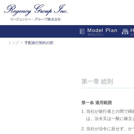
Model Plan
H
モデルプラン
ホ
トップ
手配旅行契約の部
第一章 総則
第一条 適用範囲
1. 当社が旅行者との間
は、法令又は一般に確立
2. 当社が法令に反せず