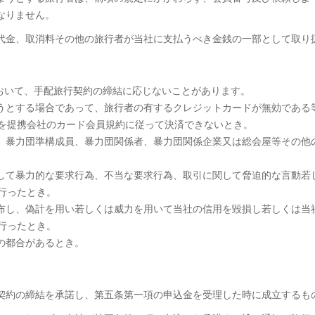
なりません。
行代金、取消料その他の旅行者が当社に支払うべき金銭の一部として取り
おいて、手配旅行契約の締結に応じないことがあります。
うとする場合であって、旅行者の有するクレジットカードが無効である
を提携会社のカード会員規約に従って決済できないとき。
、暴力団準構成員、暴力団関係者、暴力団関係企業又は総会屋等その他
して暴力的な要求行為、不当な要求行為、取引に関して脅迫的な言動若
行ったとき。
布し、偽計を用い若しくは威力を用いて当社の信用を毀損し若しくは当
行ったとき。
の都合があるとき。
が契約の締結を承諾し、第五条第一項の申込金を受理した時に成立するも