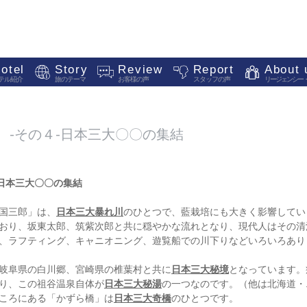
otel
Story
Review
Report
About 
テル紹介
旅のテーマ
お客様の声
スタッフの声
リージェンシー
 -その４-日本三大〇〇の集結
-日本三大〇〇の集結
国三郎」は、
日本三大暴れ川
のひとつで、藍栽培にも大きく影響してい
おり、坂東太郎、筑紫次郎と共に穏やかな流れとなり、現代人はその清
、ラフティング、キャニオニング、遊覧船での川下りなどいろいろあり
岐阜県の白川郷、宮崎県の椎葉村と共に
日本三大秘境
となっています。
り、この祖谷温泉自体が
日本三大秘湯
の一つなのです。（他は北海道・
ころにある「かずら橋」は
日本三大奇橋
のひとつです。