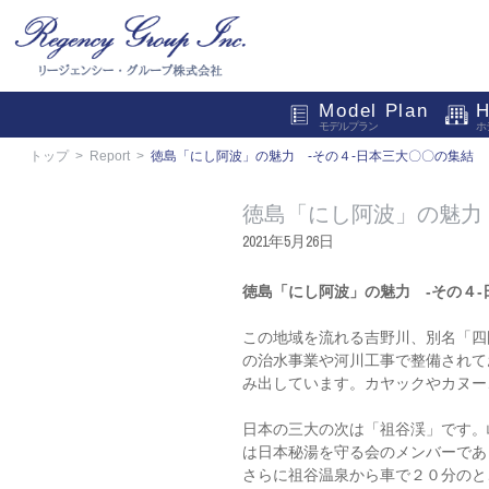
Model Plan
H
モデルプラン
ホ
トップ
Report
徳島「にし阿波」の魅力 -その４-日本三大〇〇の集結
徳島「にし阿波」の魅力
2021年5月26日
徳島「にし阿波」の魅力 -その４
この地域を流れる吉野川、別名「四
の治水事業や河川工事で整備されて
み出しています。カヤックやカヌー
日本の三大の次は「祖谷渓」です。
は日本秘湯を守る会のメンバーであ
さらに祖谷温泉から車で２０分のと