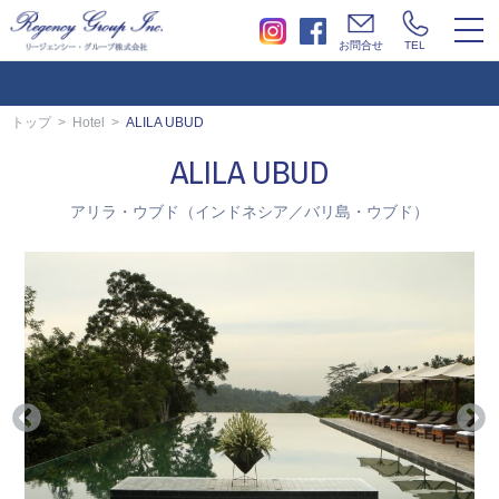
togg
お問合せ
TEL
navi
トップ
Hotel
ALILA UBUD
ALILA UBUD
アリラ・ウブド（インドネシア／バリ島・ウブド）