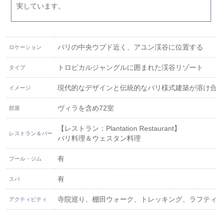
実しています。
バリの中央ウブド近く、アユン渓谷に位置する
ロケーション
トロピカルジャングルに囲まれた渓谷リゾート
タイプ
現代的なデザインと伝統的なバリ様式建築が溶け合
イメージ
ヴィラを含め72室
部屋
【レストラン：Plantation Restaurant】
レストラン＆バー
バリ料理＆ウェスタン料理
有
プール・ジム
有
スパ
寺院巡り、棚田ウォーク、トレッキング、ラフティ
アクティビティ