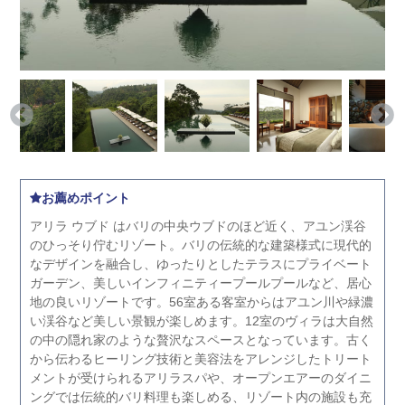
お薦めポイント
アリラ ウブド はバリの中央ウブドのほど近く、アユン渓谷
のひっそり佇むリゾート。バリの伝統的な建築様式に現代的
なデザインを融合し、ゆったりとしたテラスにプライベート
ガーデン、美しいインフィニティープールプールなど、居心
地の良いリゾートです。56室ある客室からはアユン川や緑濃
い渓谷など美しい景観が楽しめます。12室のヴィラは大自然
の中の隠れ家のような贅沢なスペースとなっています。古く
から伝わるヒーリング技術と美容法をアレンジしたトリート
メントが受けられるアリラスパや、オープンエアーのダイニ
ングでは伝統的バリ料理も楽しめる、リゾート内の施設も充