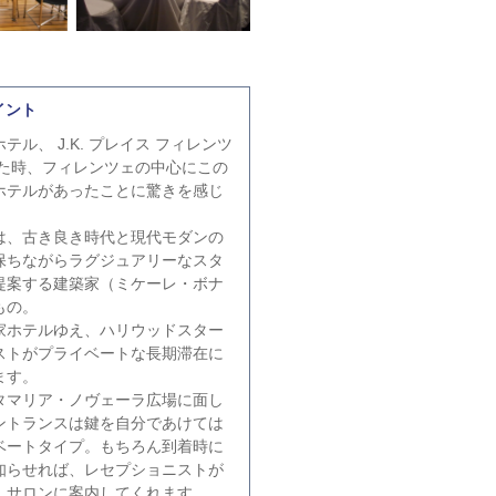
イント
テル、 J.K. プレイス フィレンツ
った時、フィレンツェの中心にこの
ホテルがあったことに驚きを感じ
は、古き良き時代と現代モダンの
保ちながらラグジュアリーなスタ
提案する建築家（ミケーレ・ボナ
もの。
家ホテルゆえ、ハリウッドスター
ストがプライベートな長期滞在に
ます。
タマリア・ノヴェーラ広場に面し
ントランスは鍵を自分であけては
ベートタイプ。もちろん到着時に
知らせれば、レセプショニストが
、サロンに案内してくれます。