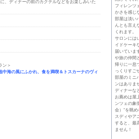
共に、ディナーの前のカクテルなどをお楽しみいた
フィレンツ
かさを感じ
部屋は淡い
んとも言え
くれます。
サロンには
イドケーキ
届いていま
や旅の仲間
帰りに一息
ラン＞
っくりすご
地中海の風にふかれ、食を満喫＆トスカーナのヴィ
部屋のミニ
ンはありま
ディナーな
お薦めは屋
ンツェの象
会）”を眺
スディやア
すると、最
ません！