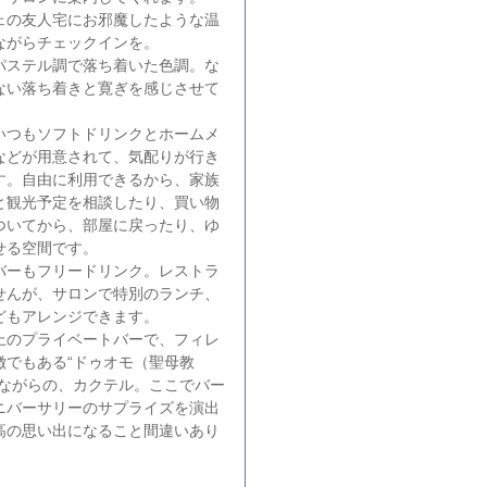
ェの友人宅にお邪魔したような温
ながらチェックインを。
パステル調で落ち着いた色調。な
ない落ち着きと寛ぎを感じさせて
いつもソフトドリンクとホームメ
などが用意されて、気配りが行き
す。自由に利用できるから、家族
と観光予定を相談したり、買い物
ついてから、部屋に戻ったり、ゆ
せる空間です。
バーもフリードリンク。レストラ
せんが、サロンで特別のランチ、
どもアレンジできます。
上のプライベートバーで、フィレ
徴でもある“ドゥオモ（聖母教
めながらの、カクテル。ここでバー
ニバーサリーのサプライズを演出
高の思い出になること間違いあり