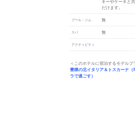
キーやケーキと
だけます。
無
プール・ジム
無
スパ
アクティビティ
＜このホテルに宿泊するモデルプ
豊穣の北イタリア＆トスカーナ（
ラで過ごす）