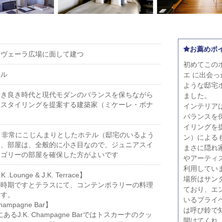
お薦めポ
ノヴェーラ広場に面して建つ
初めてこのホ
イル
エ に出会
ような邸宅
古き良き時代と現代モダンのバランスを保ちながら
ました。
なスタイリングを提案する建築家（ミケーレ・ボナ
インテリア
。
バランスを
イリングを
う非常にこじんまりとしたホテル（邸宅のいるよう
ン）による
し、部屋は、全般的に小さ目なので、ジュニアスイ
まさに隠れ
テゴリーの部屋を確保した方がよいです
やアーティ
利用してい
Lounge & J.K. Terrace】
場所はサン
の時期ですとテラスにて、コンテンポラリーの料理
ており、エ
ます。
いるプライ
ampagne Bar】
は呼び鈴で
の隣にあるJ.K. Champagne Barではトスカーナのクッ
開けてくれ