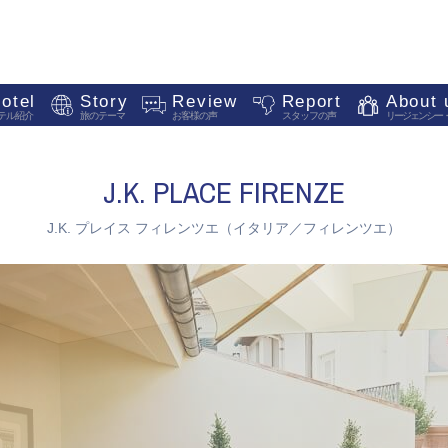
otel
Story
Review
Report
About 
テル紹介
旅のテーマ
お客様の声
スタッフの声
リージェンシー
J.K. PLACE FIRENZE
J.K. プレイス フィレンツエ（イタリア／フィレンツエ）