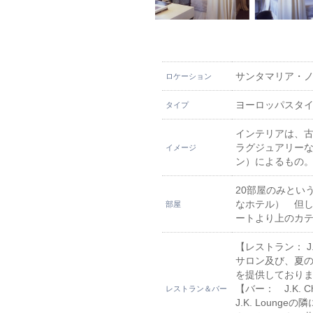
サンタマリア・
ロケーション
ヨーロッパスタ
タイプ
インテリアは、
ラグジュアリー
イメージ
ン）によるもの
20部屋のみとい
なホテル） 但
部屋
ートより上のカ
【レストラン： J.K .
サロン及び、夏
を提供しており
【バー： J.K. Ch
レストラン＆バー
J.K. Lounge