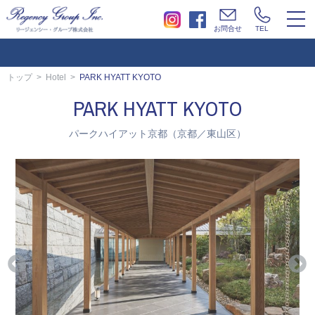
togg
お問合せ
TEL
navi
トップ
Hotel
PARK HYATT KYOTO
PARK HYATT KYOTO
パークハイアット京都（京都／東山区）