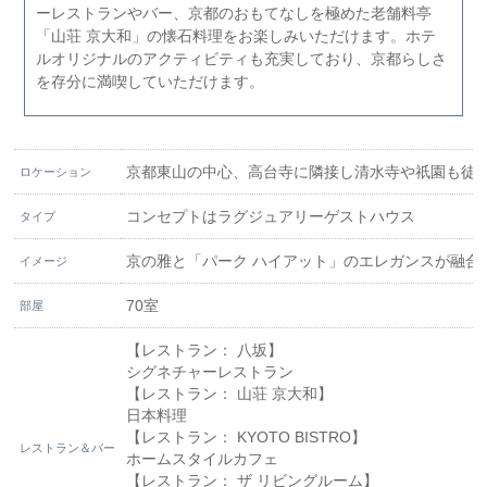
ーレストランやバー、京都のおもてなしを極めた老舗料亭
「山荘 京大和」の懐石料理をお楽しみいただけます。ホテ
ルオリジナルのアクティビティも充実しており、京都らしさ
を存分に満喫していただけます。
京都東山の中心、高台寺に隣接し清水寺や祇園も徒
ロケーション
コンセプトはラグジュアリーゲストハウス
タイプ
京の雅と「パーク ハイアット」のエレガンスが融
イメージ
70室
部屋
【レストラン： 八坂】
シグネチャーレストラン
【レストラン： 山荘 京大和】
日本料理
【レストラン： KYOTO BISTRO】
レストラン＆バー
ホームスタイルカフェ
【レストラン： ザ リビングルーム】