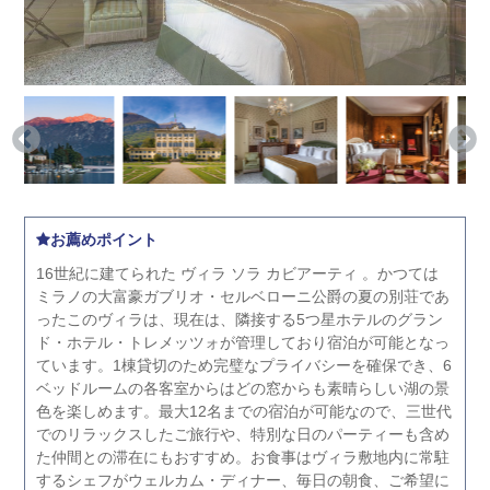
お薦めポイント
16世紀に建てられた ヴィラ ソラ カビアーティ 。かつては
ミラノの大富豪ガブリオ・セルベローニ公爵の夏の別荘であ
ったこのヴィラは、現在は、隣接する5つ星ホテルのグラン
ド・ホテル・トレメッツォが管理しており宿泊が可能となっ
ています。1棟貸切のため完璧なプライバシーを確保でき、6
ベッドルームの各客室からはどの窓からも素晴らしい湖の景
色を楽しめます。最大12名までの宿泊が可能なので、三世代
でのリラックスしたご旅行や、特別な日のパーティーも含め
た仲間との滞在にもおすすめ。お食事はヴィラ敷地内に常駐
するシェフがウェルカム・ディナー、毎日の朝食、ご希望に