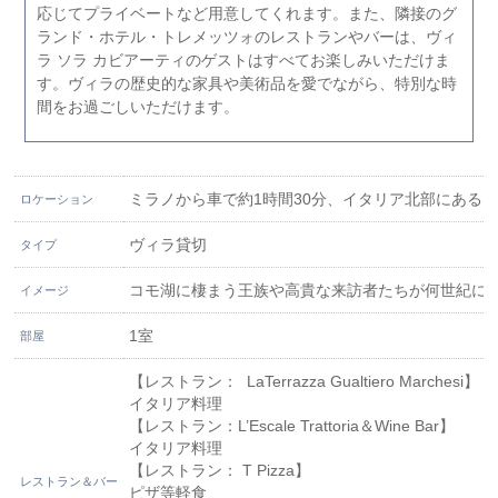
応じてプライベートなど用意してくれます。また、隣接のグ
ランド・ホテル・トレメッツォのレストランやバーは、ヴィ
ラ ソラ カビアーティのゲストはすべてお楽しみいただけま
す。ヴィラの歴史的な家具や美術品を愛でながら、特別な時
間をお過ごしいただけます。
ミラノから車で約1時間30分、イタリア北部にある
ロケーション
ヴィラ貸切
タイプ
コモ湖に棲まう王族や高貴な来訪者たちが何世紀に
イメージ
1室
部屋
【レストラン： LaTerrazza Gualtiero Marchesi】
イタリア料理
【レストラン：L’Escale Trattoria＆Wine Bar】
イタリア料理
【レストラン： T Pizza】
レストラン＆バー
ピザ等軽食