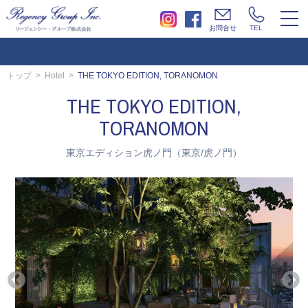
togg
お問合せ
TEL
navi
トップ
Hotel
THE TOKYO EDITION, TORANOMON
THE TOKYO EDITION,
TORANOMON
東京エディション虎ノ門（東京/虎ノ門）