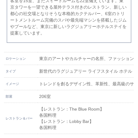
客室を15室、またスイートルームも22室備えています。東
京タワーを一望できる屋外テラス付きのレストラン、新しい
都心の社交場となりそうな本格的カクテルバー、6室のトリ
ートメントルーム完備のスパや最先端マシンを搭載したジム
やプールなど、東京に新しいラグジュアリーホテルステイを
提案しています。
東京のアートやカルチャーの名所、ファッション
ロケーション
新世代のラグジュアリー ライフスタイル ホテル
タイプ
トレンドを創るデザイン性、革新性、最高級のサ
イメージ
206室
部屋
【レストラン：The Blue Room】
各国料理
レストラン＆バー
【レストラン：Lobby Bar】
各国料理