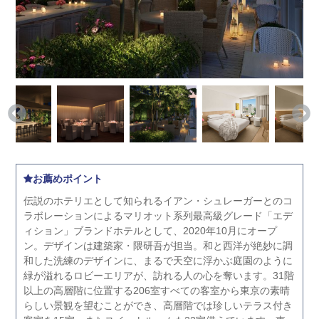
お薦めポイント
伝説のホテリエとして知られるイアン・シュレーガーとのコ
ラボレーションによるマリオット系列最高級グレード「エデ
ィション」ブランドホテルとして、2020年10月にオープ
ン。デザインは建築家・隈研吾が担当。和と西洋が絶妙に調
和した洗練のデザインに、まるで天空に浮かぶ庭園のように
緑が溢れるロビーエリアが、訪れる人の心を奪います。31階
以上の高層階に位置する206室すべての客室から東京の素晴
らしい景観を望むことができ、高層階では珍しいテラス付き