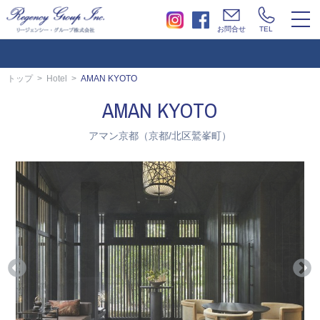
togg
お問合せ
TEL
navi
トップ
Hotel
AMAN KYOTO
AMAN KYOTO
アマン京都（京都/北区鷲峯町）