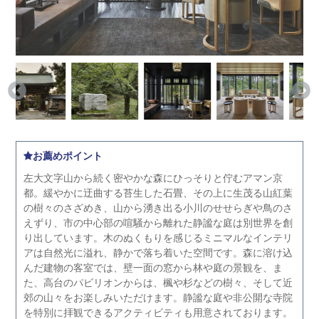
お薦めポイント
左大文字山から続く密やかな森にひっそりと佇むアマン京
都。緩やかに迂曲する苔生した石畳、その上に生茂る山紅葉
の樹々のさざめき、山から湧き出る小川のせせらぎや鳥のさ
えずり、市の中心部の喧騒から離れた静謐な庭は別世界を創
り出しています。木のぬくもりを感じるミニマルなインテリ
アは自然光に溢れ、静かで落ち着いた空間です。森に溶け込
んだ建物の客室では、壁一面の窓から林や庭の景観を、ま
た、高台のパビリオンからは、楓や杉などの樹々、そして近
郊の山々をお楽しみいただけます。静謐な庭や非公開な寺院
を特別に拝観できるアクティビティも用意されております。