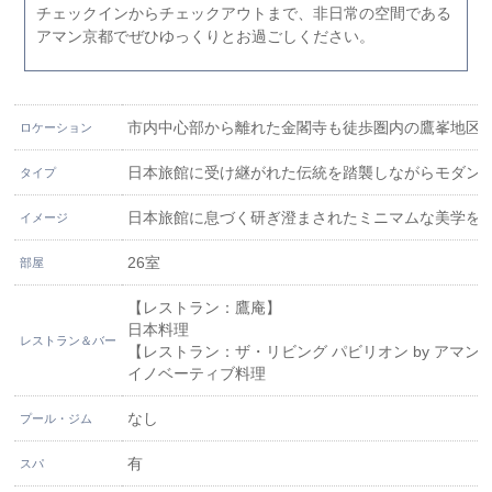
チェックインからチェックアウトまで、非日常の空間である
アマン京都でぜひゆっくりとお過ごしください。
市内中心部から離れた金閣寺も徒歩圏内の鷹峯地区
ロケーション
日本旅館に受け継がれた伝統を踏襲しながらモダン
タイプ
日本旅館に息づく研ぎ澄まされたミニマムな美学を
イメージ
26室
部屋
【レストラン：鷹庵】
日本料理
レストラン＆バー
【レストラン：ザ・リビング パビリオン by アマン
イノベーティブ料理
なし
プール・ジム
有
スパ