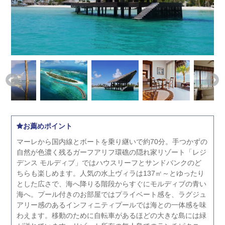
お薦めポイント
マーレから国内線とボートを乗り継いで約70分。手つかずの
自然が色濃く残るガーフアリフ環礁の隠れ家リゾート「レジ
デンス モルディブ」ではハウスリーフとサンドバンクのど
ちらも楽しめます。人気の水上ヴィラは137㎡～とゆったり
とした広さで、海へ降りる階段からすぐにモルディブの青い
海へ。プール付きのお部屋ではプライベート感を、ラグジュ
アリー感のあるインフィニティプールでは海との一体感を味
わえます。移動のために自転車があるほどの大きな島には緑