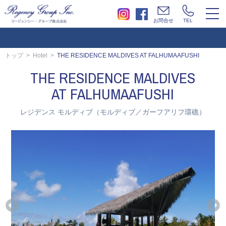
togg
お問合せ
TEL
navi
トップ
Hotel
THE RESIDENCE MALDIVES AT FALHUMAAFUSHI
THE RESIDENCE MALDIVES
AT FALHUMAAFUSHI
レジデンス モルディブ（モルディブ／ガーフアリフ環礁）