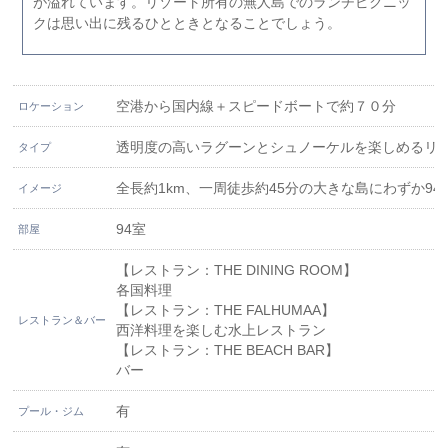
が溢れています。リゾート所有の無人島でのランチピクニッ
クは思い出に残るひとときとなることでしょう。
空港から国内線＋スピードボートで約７０分
ロケーション
透明度の高いラグーンとシュノーケルを楽しめるリ
タイプ
全長約1km、一周徒歩約45分の大きな島にわずか
イメージ
94室
部屋
【レストラン：THE DINING ROOM】
各国料理
【レストラン：THE FALHUMAA】
レストラン＆バー
西洋料理を楽しむ水上レストラン
【レストラン：THE BEACH BAR】
バー
有
プール・ジム