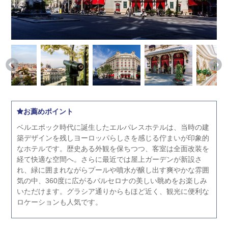
お薦めポイント
ベルエポック時代に誕生したエルパレスホテルは、当時の建
築デザインを残しヨーロッパらしさを感じる佇まいが印象的
なホテルです。歴史ある外観を保ちつつ、客室は全面改装を
経て快適な空間へ。さらに最近では屋上ガーデンが新設さ
れ、緑に囲まれながらプールや噴水が醸し出す爽やかな雰囲
気の中、360度に広がるバルセロナの美しい眺めをお楽しみ
いただけます。グラシア通りからもほど近く、観光に便利な
ロケーションも人気です。