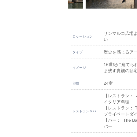
サンマルコ広場よ
ロケーション
い
歴史を感じるア
タイプ
16世紀に建てら
イメージ
ま残す貴族の邸
24室
部屋
【レストラン： A
イタリア料理
【レストラン： The P
レストラン＆バー
プライベートダ
【バー： The B
バー