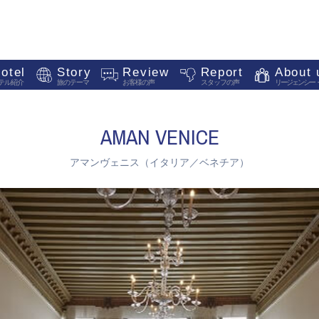
otel
Story
Review
Report
About 
テル紹介
旅のテーマ
お客様の声
スタッフの声
リージェンシー
AMAN VENICE
アマンヴェニス（イタリア／ベネチア）