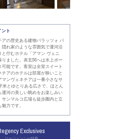
イント
チアの歴史ある建物パラッツォ パ
、隠れ家のような雰囲気で運河沿
りと佇むホテル「アマン ヴェニ
蘇りました。表玄関へは水上ボー
ス可能です。客室は全室スイート
ネチアのホテルは部屋が狭いこと
アマンヴェネチアは一番小さなサ
7平米とゆとりある広さで、ほとん
ら運河の美しい眺めをお楽しみい
。サンマルコ広場も徒歩圏内と立
も魅力です。
Regency Exclusives
リージェンシー特典