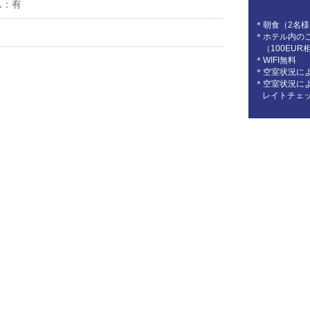
ム：有
＊朝食（2名
＊ホテル内の
（100EU
＊WIFI無料
＊空室状況に
＊空室状況に
レイトチェ