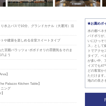
お薦めポ
り水上バスで10分、グランドカナル（大運河）沿
水の都ベネ
パドポリが
ートや建築を楽しめる全室スイートタイプ
いにひっそ
ス」として
れた宮殿パラッツォ･ポボドオリの雰囲気をそのま
トでアクセ
宅のよう
タイプ。ベ
が多い中、
イズでも4
どの客室か
rva】
ただけます
地のの良さ
alazzo Kitchen Table】
イニング
ar】