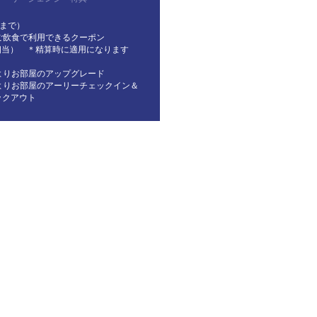
様まで）
ご飲食で利用できるクーポン
R相当） ＊精算時に適用になります
よりお部屋のアップグレード
よりお部屋のアーリーチェックイン＆
ックアウト