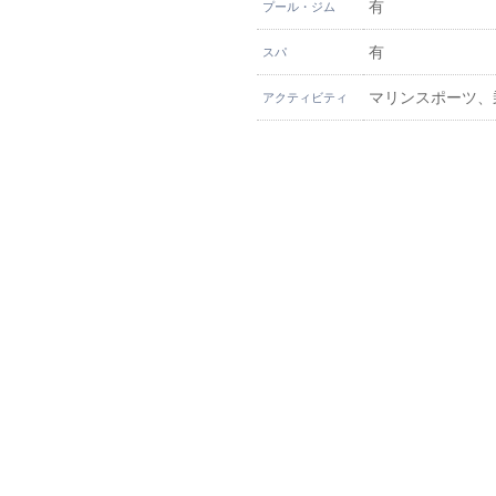
有
プール・ジム
有
スパ
マリンスポーツ、
アクティビティ