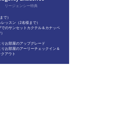
リージェンシー特典
様まで）
ルレッスン（2名様まで）
ブでのサンセットカクテル＆カナッペ
で）
よりお部屋のアップグレード
よりお部屋のアーリーチェックイン＆
ックアウト