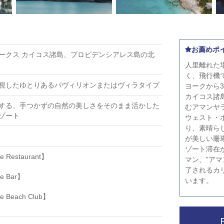
お薦めポ
ークス カイコス諸島、プロビデンシアレス島の北
人里離れた
く、飛行機
視したゆとりあるパヴィリオンまたはヴィラタイプ
ヨークから3
カイコス諸
する、手つかずの自然の美しさをそのまま活かした
むアマンヤ
ゾート
ウェスト・
り、素晴ら
が美しい珊
ゾート滞在
Restaurant】
マン、”ア
了されるカ
 Bar】
います。
Beach Club】