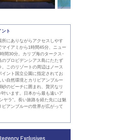
イント
場所にありながらアクセスしやす
でマイアミから1時間45分、ニュー
時間30分。カリブ海のタークス･
島のプロビデンシアス島にたたず
ラ。このリゾートの周辺はノース
ポイント国立公園に指定されてお
しい自然環境とカリビアンブルー
瑚砂のビーチに囲まれ、贅沢なリ
が叶います。日本から最も遠いア
マンヤラ”。長い旅路を経た先には魅
リビアンブルーの世界が広がって
Regency Exclusives