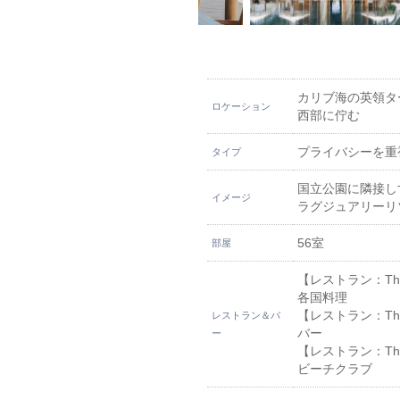
カリブ海の英領タ
ロケーション
西部に佇む
プライバシーを重
タイプ
国立公園に隣接し
イメージ
ラグジュアリーリ
56室
部屋
【レストラン：The 
各国料理
【レストラン：The
レストラン＆バ
バー
ー
【レストラン：The 
ビーチクラブ