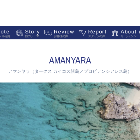
otel
Story
Review
Report
About 
テル紹介
旅のテーマ
お客様の声
スタッフの声
リージェンシー
AMANYARA
アマンヤラ（タークス カイコス諸島／プロビデンシアレス島）