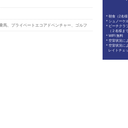
＊朝食（2名
＊シュノーケ
乗馬、プライベートエコアドベンチャー、ゴルフ
＊ビーチクラ
（２名様ま
＊WIFI 無料
＊空室状況に
＊空室状況に
レイトチェ