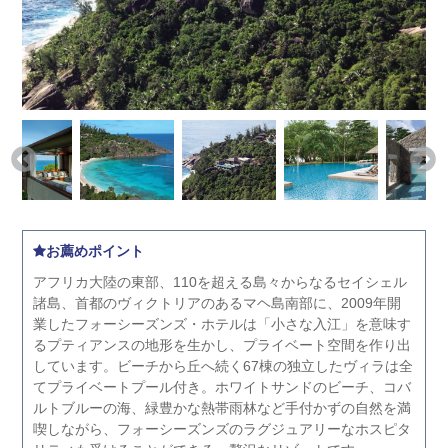
お薦めポイント
アフリカ大陸の東部、110を超える島々からなるセイシェル
諸島、首都のヴィクトリアのあるマヘ島南部に、2009年開
業したフォーシーズンズ・ホテルは「小さな入江」を意味す
るプティアンスの地形を生かし、プライベート空間を作り出
しています。ビーチから丘へ続く67棟の独立したヴィラは全
てプライベートプール付き。ホワイトサンドのビーチ、コバ
ルトブルーの海、緑豊かな熱帯雨林など手付かずの自然を満
喫しながら、フォーシーズンズのラグジュアリーなホスピタ