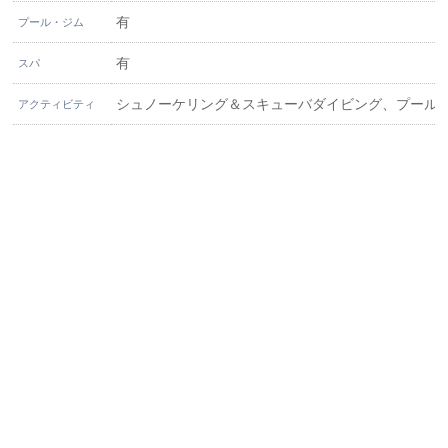
有
プール・ジム
有
スパ
シュノーケリング＆スキューバダイビング、プール
アクティビティ