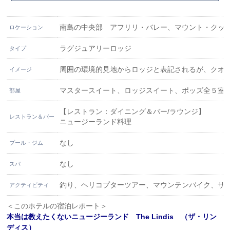
南島の中央部 アフリリ・バレー、マウント・クッ
ロケーション
ラグジュアリーロッジ
タイプ
周囲の環境的見地からロッジと表記されるが、クオ
イメージ
マスタースイート、ロッジスイート、ポッズ全５室
部屋
【レストラン：ダイニング＆バー/ラウンジ】
レストラン＆バー
ニュージーランド料理
なし
プール・ジム
なし
スパ
釣り、ヘリコプターツアー、マウンテンバイク、サ
アクティビティ
＜このホテルの宿泊レポート＞
本当は教えたくないニュージーランド The Lindis （ザ・リン
ディス）