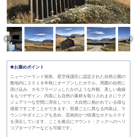
お薦めポイント
ニュージーランド南島、星空保護区に認定された自然公園の
敷地内に２０１８年秋にオープンしたホテル。周囲の自然に
溶け込み、カモフラージュしたかのような外観、美しい曲線
をもつデザイン、内装にも自然の素材を取り入れまさにラグ
ジュアリーな空間に滞在しつつ、大自然に抱かれている様な
感覚ですごすことができます。部屋ごとに異なる内装は、ラ
ウンジやダイニングも含め、芸術的かつ快適なホテルステイ
を演出しています。ここを拠点にマウント・クックへのヘリ
コプターツアーなども可能です。