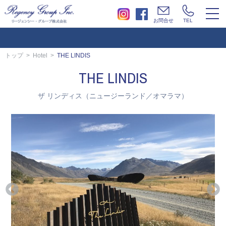
togg
お問合せ
TEL
navi
トップ
Hotel
THE LINDIS
THE LINDIS
ザ リンディス（ニュージーランド／オマラマ）