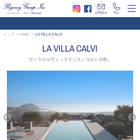
togg
お問合せ
TEL
navi
トップ
Hotel
LA VILLA CALVI
LA VILLA CALVI
ヴィラカルヴィ（フランス／コルシカ島）