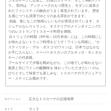
ンタルチーノに位置し、23室のスイート、そして9棟のヴィ
ラ。 室内は、アンティークのもつ歴史と、モダンに改装さ
れたファシリティの融合がうまく表現されています。 歴史
を感じつつも清潔でゆとりのある滞在ができます。
勿論、食にもこの地域らしいものが表現されています。カ
ジュアルなレストランと、オステリアのメインダイニング2
つのレストランでトスカーナ料理を満喫。
白トリュフの時期（9中旬～10月末頃）には、この時期にし
か味わえないトリュフ料理をどうぞ！ワインも同様に、“カ
スティリオン・デル・ボスコ”のワインは、日本ではなかな
か手に入らない、スーパータスカンのブルネッロ・モンタル
チーノの代表格。
プールサイドで夕陽を眺めながら、この地でしか味わえない
風景と共にワインの醍醐味を 味わっていただきたい！のん
びりとそして味覚でも楽しみな、トスカーナのラグジュアリ
ー・スティにお薦めです。
広大なトスカーナの丘陵地帯
ロケーション
ヴィラ
タイプ