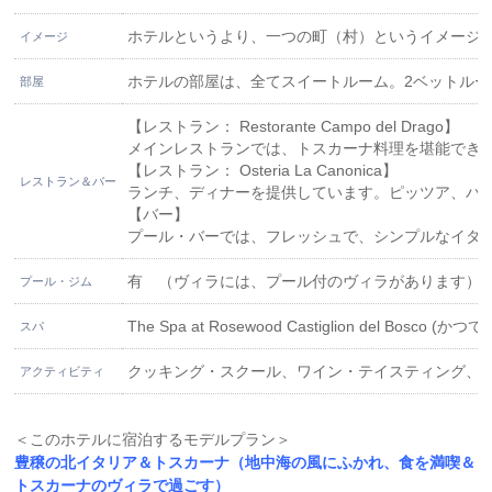
ホテルというより、一つの町（村）というイメージ
イメージ
ホテルの部屋は、全てスイートルーム。2ベットル
部屋
【レストラン： Restorante Campo del Drago】
メインレストランでは、トスカーナ料理を堪能でき
【レストラン： Osteria La Canonica】
レストラン＆バー
ランチ、ディナーを提供しています。ピッツア、パ
【バー】
プール・バーでは、フレッシュで、シンプルなイタ
有 （ヴィラには、プール付のヴィラがあります）
プール・ジム
The Spa at Rosewood Castiglion del B
スパ
クッキング・スクール、ワイン・テイスティング、
アクティビティ
＜このホテルに宿泊するモデルプラン＞
豊穣の北イタリア＆トスカーナ（地中海の風にふかれ、食を満喫＆
トスカーナのヴィラで過ごす）