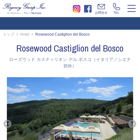
togg
お問合せ
TEL
navi
トップ
Hotel
Rosewood Castiglion del Bosco
Rosewood Castiglion del Bosco
ローズウッド カスティリオン デル ボスコ（イタリア／シエナ
郊外）