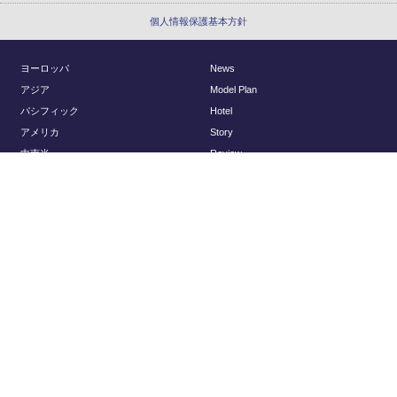
個人情報保護基本方針
ヨーロッパ
News
アジア
Model Plan
パシフィック
Hotel
アメリカ
Story
中南米
Review
アフリカ
Report
国内
About Us
Planning
会社概要
アクセスマップ
© Regency Group Inc.
採用情報
旅行以外のお問い合わせ
ヨーロッパウェディング
Luxury Travel to Japan (English)
海外旅行保険