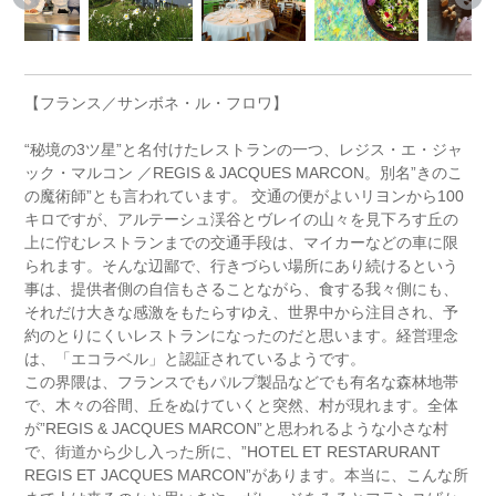
【フランス／サンボネ・ル・フロワ】
“秘境の3ツ星”と名付けたレストランの一つ、レジス・エ・ジャ
ック・マルコン ／REGIS & JACQUES MARCON。別名”きのこ
の魔術師”とも言われています。 交通の便がよいリヨンから100
キロですが、アルテーシュ渓谷とヴレイの山々を見下ろす丘の
上に佇むレストランまでの交通手段は、マイカーなどの車に限
られます。そんな辺鄙で、行きづらい場所にあり続けるという
事は、提供者側の自信もさることながら、食する我々側にも、
それだけ大きな感激をもたらすゆえ、世界中から注目され、予
約のとりにくいレストランになったのだと思います。経営理念
は、「エコラベル」と認証されているようです。
この界隈は、フランスでもパルプ製品などでも有名な森林地帯
で、木々の谷間、丘をぬけていくと突然、村が現れます。全体
が”REGIS & JACQUES MARCON”と思われるような小さな村
で、街道から少し入った所に、”HOTEL ET RESTARURANT
REGIS ET JACQUES MARCON”があります。本当に、こんな所