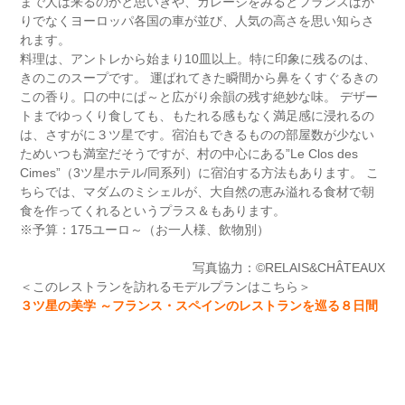
まで人は来るのかと思いきや、ガレージをみるとフランスばか
りでなくヨーロッパ各国の車が並び、人気の高さを思い知らさ
れます。
料理は、アントレから始まり10皿以上。特に印象に残るのは、
きのこのスープです。 運ばれてきた瞬間から鼻をくすぐるきの
この香り。口の中にぱ～と広がり余韻の残す絶妙な味。 デザー
トまでゆっくり食しても、もたれる感もなく満足感に浸れるの
は、さすがに３ツ星です。宿泊もできるものの部屋数が少ない
ためいつも満室だそうですが、村の中心にある”Le Clos des
Cimes”（3ツ星ホテル/同系列）に宿泊する方法もあります。 こ
ちらでは、マダムのミシェルが、大自然の恵み溢れる食材で朝
食を作ってくれるというプラス＆もあります。
※予算：175ユーロ～（お一人様、飲物別）
写真協力：©RELAIS&CHÂTEAUX
＜このレストランを訪れるモデルプランはこちら＞
３ツ星の美学 ～フランス・スペインのレストランを巡る８日間