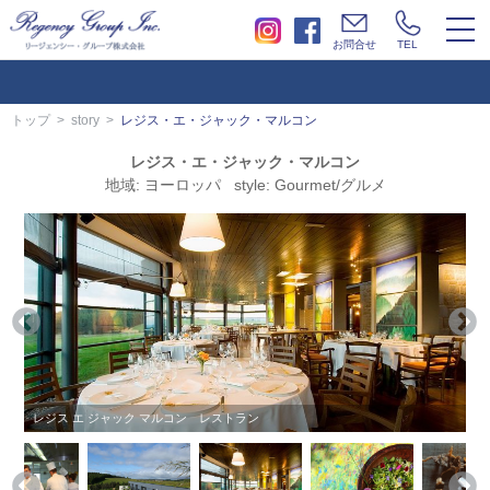
togg
お問合せ
TEL
navi
トップ
story
レジス・エ・ジャック・マルコン
レジス・エ・ジャック・マルコン
地域: ヨーロッパ style: Gourmet/グルメ
レジス エ ジャック マルコン レストラン
レジス エ ジャック マルコン