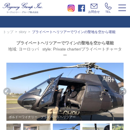
togg
お問合せ
TEL
navi
トップ
story
プライベートヘリツアーでワインの聖地を空から堪能
プライベートヘリツアーでワインの聖地を空から堪能
地域: ヨーロッパ style: Private charter/プライベートチャータ
ー
ボルドーワイナリー プライベートヘリツアー