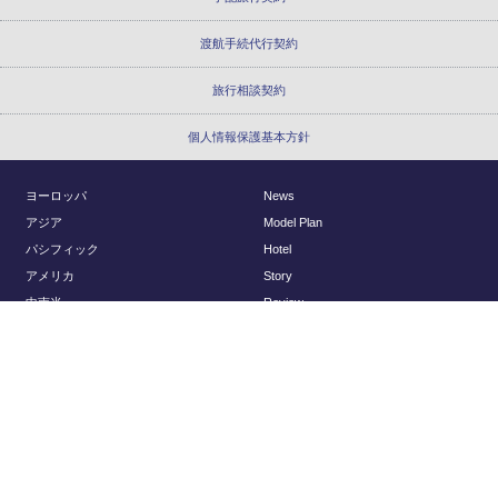
渡航手続代行契約
旅行相談契約
個人情報保護基本方針
ヨーロッパ
News
アジア
Model Plan
パシフィック
Hotel
アメリカ
Story
中南米
Review
アフリカ
Report
国内
About Us
Planning
会社概要
アクセスマップ
© Regency Group Inc.
採用情報
旅行以外のお問い合わせ