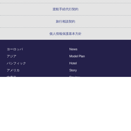
渡航手続代行契約
旅行相談契約
個人情報保護基本方針
ヨーロッパ
News
アジア
Model Plan
パシフィック
Hotel
アメリカ
Story
中南米
Review
アフリカ
Report
国内
About Us
Planning
会社概要
アクセスマップ
© Regency Group Inc.
採用情報
旅行以外のお問い合わせ