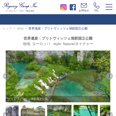
togg
お問合せ
TEL
navi
トップ
story
世界遺産：プリトヴィッツェ湖群国立公園
世界遺産：プリトヴィッツェ湖群国立公園
地域: ヨーロッパ style: Nature/ネイチャー
プリトヴィッツェ湖群国立公園