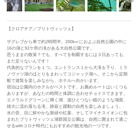
【クロアチア／プリトヴィッツェ】
ザグレブから車で約2時間半。200k㎡におよぶ自然公園の中に
16の湖と92ケ所の滝がある大自然公園です。
思うままの散策？でも、すべてを制覇するには３日あっても、
まだ足りないんです！
代表的なプランを１つ。エントランス１から大滝を下り、ミラ
ノヴァツ湖のほとりをまわってコジャック湖へ。そこから定期
船で遊覧を楽しみながら、ホテルへ向かいます。
宿泊は公園内のホテルがベストです。お薦めルートはいくつも
ありますが、あなたの時間と体調に合わせチョイスできます。
エメラルドグリーンに輝く湖、波ひとつない鏡のような湖面、
雄大に流れ落ちる滝、静寂と躍動の自然を楽しみましょう。
水の音、目に鮮やかな新緑や紅葉、そしてマイナスイオンに包
まれたプリトヴィッツェ湖群国立公園は、自然に囲まれて過ご
せるwithコロナ時代にもおすすめの観光地の一つです。