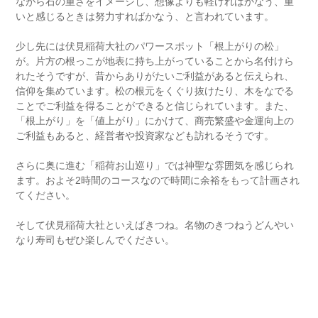
ながら石の重さをイメージし、想像よりも軽ければかなう、重
いと感じるときは努力すればかなう、と言われています。
少し先には伏見稲荷大社のパワースポット「根上がりの松」
が。片方の根っこが地表に持ち上がっていることから名付けら
れたそうですが、昔からありがたいご利益があると伝えられ、
信仰を集めています。松の根元をくぐり抜けたり、木をなでる
ことでご利益を得ることができると信じられています。また、
「根上がり」を「値上がり」にかけて、商売繁盛や金運向上の
ご利益もあると、経営者や投資家なども訪れるそうです。
さらに奥に進む「稲荷お山巡り」では神聖な雰囲気を感じられ
ます。およそ2時間のコースなので時間に余裕をもって計画され
てください。
そして伏見稲荷大社といえばきつね。名物のきつねうどんやい
なり寿司もぜひ楽しんでください。