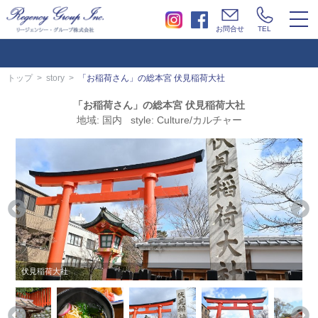
togg
お問合せ
TEL
navi
トップ
story
「お稲荷さん」の総本宮 伏見稲荷大社
「お稲荷さん」の総本宮 伏見稲荷大社
地域: 国内 style: Culture/カルチャー
伏見稲荷大社