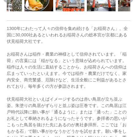
1300年にわたって人々の信仰を集め続ける「お稲荷さん」。全
国に30,000社あるといわれるお稲荷さんの総本宮が京都にある
伏見稲荷大社です。
お稲荷さんは稲作・農業の神様として信仰されています。「稲
荷」の言葉には「稲がなる」という意味が込められています。
稲作は人々の生活に直結することから、お稲荷さんへの信仰は
広まっていったといえます。今では稲作・農業だけでなく、家
内安全、商売繁盛、厄除けなど、生活全般にご利益があるとさ
れており、毎年多くの方が参詣されます。
伏見稲荷大社といえばイメージするのは赤い鳥居が立ち並ぶ
姿。朱塗りの鳥居がずらりと並ぶ姿は圧巻です。この鳥居は江
戸時代以降に願い事が「通るように」または「通った」ことの
お礼として奉納されるようになったそうです。参拝者の思いが
こもった鳥居を抜けた先にあるのが奥社参拝所。ここでは「お
もかる石」で願い事がかなうかどうかを試せます。願い事をし