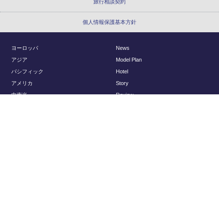
旅行相談契約
個人情報保護基本方針
ヨーロッパ
News
アジア
Model Plan
パシフィック
Hotel
アメリカ
Story
中南米
Review
アフリカ
Report
国内
About Us
Planning
会社概要
アクセスマップ
© Regency Group Inc.
採用情報
旅行以外のお問い合わせ
ヨーロッパウェディング
Luxury Travel to Japan (English)
海外旅行保険