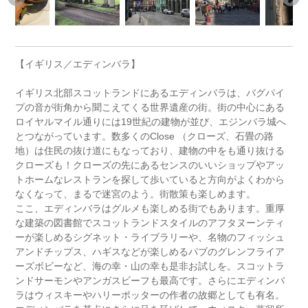
【イギリス／エディンバラ】
イギリス北部スコットランドにあるエディンバラは、バグパイ
プの音が街角から聞こえてくる世界遺産の街。街の中心にある
ロイヤルマイル通りには19世紀の建物が並び、エジンバラ城へ
とつながっています。数多くのClose （クローズ、石畳の路
地）は住民の抜け道にもなっており、建物の中をも通り抜ける
クローズも！クローズの先にあるセンスのいいショップやアッ
トホームなレストランを探して歩いていると方向がよくわから
なくなって、まるで迷宮のよう。街散策も楽しめます。
ここ、エディンバラはグルメも楽しめる街でもあります。重厚
な建築の図書館でスコットランドスタイルのアフタヌーンティ
ーが楽しめるシグネット・ライブラリーや、名物のフィッシュ
アンドチップス、ハギスなどが楽しめるパブのグレンフライア
ーズボビーなど、海の幸・山の幸も是非お試しを。スコットラ
ンドサーモンやアンガスビーフも最高です。さらにエディンバ
ラはウィスキーやハリーポッターの作者の故郷としても有名。