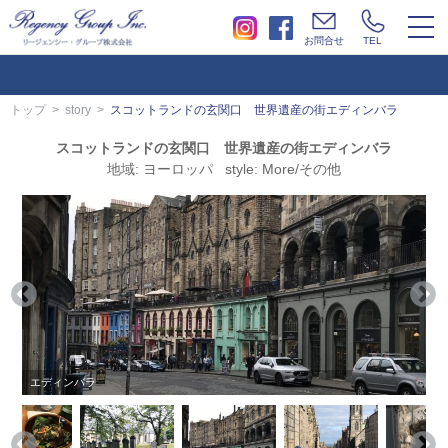
togg
お問合せ
TEL
navi
トップ
story
スコットランドの玄関口 世界遺産の街エディンバラ
スコットランドの玄関口 世界遺産の街エディンバラ
地域: ヨーロッパ style: More/その他
エディンバラ