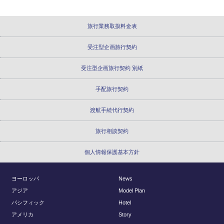
旅行業務取扱料金表
受注型企画旅行契約
受注型企画旅行契約 別紙
手配旅行契約
渡航手続代行契約
旅行相談契約
個人情報保護基本方針
ヨーロッパ
News
アジア
Model Plan
パシフィック
Hotel
アメリカ
Story