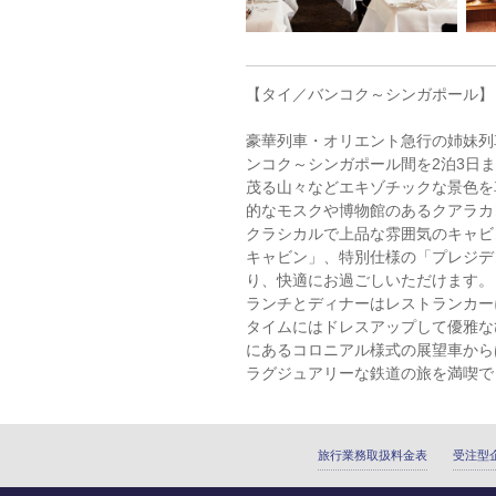
【タイ／バンコク～シンガポール】
豪華列車・オリエント急行の姉妹列
ンコク～シンガポール間を2泊3日
茂る山々などエキゾチックな景色を
的なモスクや博物館のあるクアラカ
クラシカルで上品な雰囲気のキャビ
キャビン」、特別仕様の「プレジデ
り、快適にお過ごしいただけます。
ランチとディナーはレストランカー
タイムにはドレスアップして優雅な
にあるコロニアル様式の展望車から
ラグジュアリーな鉄道の旅を満喫で
旅行業務取扱料金表
受注型