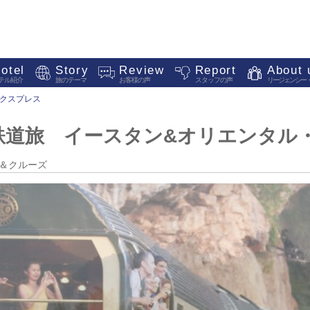
otel
Story
Review
Report
About 
テル紹介
旅のテーマ
お客様の声
スタッフの声
リージェンシー
クスプレス
鉄道旅 イースタン&オリエンタル
レイン＆クルーズ