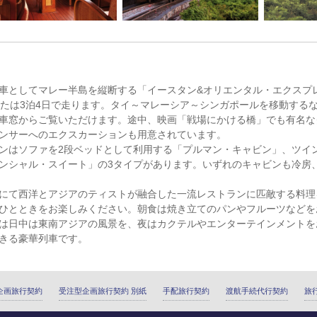
車としてマレー半島を縦断する「イースタン&オリエンタル・エクスプ
または3泊4日で走ります。タイ～マレーシア～シンガポールを移動する
車窓からご覧いただけます。途中、映画「戦場にかける橋」でも有名な
ンサーへのエクスカーションも用意されています。
ンはソファを2段ベッドとして利用する「プルマン・キャビン」、ツイ
ンシャル・スイート」の3タイプがあります。いずれのキャビンも冷房
にて西洋とアジアのティストが融合した一流レストランに匹敵する料理
ひとときをお楽しみください。朝食は焼き立てのパンやフルーツなどを
は日中は東南アジアの風景を、夜はカクテルやエンターテインメントを
きる豪華列車です。
企画旅行契約
受注型企画旅行契約 別紙
手配旅行契約
渡航手続代行契約
旅