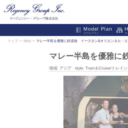
Model Plan
H
モデルプラン
ホ
トップ
story
マレー半島を優雅に鉄道旅 イースタン&オリエンタル・エ
マレー半島を優雅に
地域: アジア style: Train＆Cruise/ト