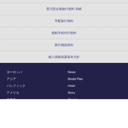
受注型企画旅行契約 別紙
手配旅行契約
渡航手続代行契約
旅行相談契約
個人情報保護基本方針
ヨーロッパ
News
アジア
Model Plan
パシフィック
Hotel
アメリカ
Story
中南米
Review
アフリカ
Report
国内
About Us
Planning