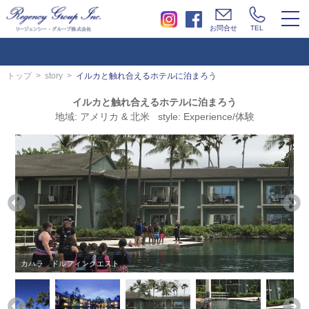
togg
お問合せ
TEL
navi
トップ
story
イルカと触れ合えるホテルに泊まろう
イルカと触れ合えるホテルに泊まろう
地域: アメリカ & 北米 style: Experience/体験
カハラ ドルフィンクエスト