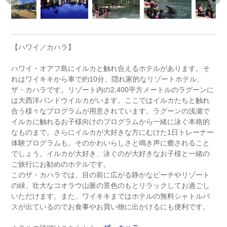
【ハワイ／カハラ】
ハワイ・オアフ島にイルカと触れ合えるホテルがあります。そ
れはワイキキから車で約10分、隠れ家的なリゾートホテル、
ザ・カハラです。リゾート内の2,400平方メートルのラグーンに
は大西洋バンドウイルカがいます。ここではイルカたちと触れ
合う様々なプログラムが用意されています。ラグーンの浅瀬で
イルカに触れるお子様向けのプログラムから一緒に泳ぐ本格的
なものまで。さらにイルカが大好きな方にむけた1日トレーナー
体験プログラムも。そのかわいらしさと鳴き声に癒されること
でしょう。イルカが大好き、泳ぐのが大好きなお子様と一緒の
ご旅行にお勧めのホテルです。
このザ・カハラでは、目の前に広がる静かなビーチやリゾート
の緑、壮大なコオラウ山脈の景色のもとリラックしてお過ごし
いただけます。また、ワイキキまではホテルの無料シャトルバ
スが出ているのでお食事やお買い物に出かけるにも便利です。