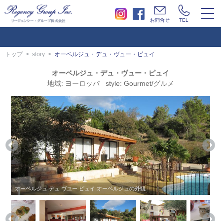
togg
お問合せ
TEL
navi
トップ
story
オーベルジュ・デュ・ヴュー・ピュイ
オーベルジュ・デュ・ヴュー・ピュイ
地域: ヨーロッパ style: Gourmet/グルメ
オーベルジュ デュ ヴユー ピュイ オーベルジュの外観