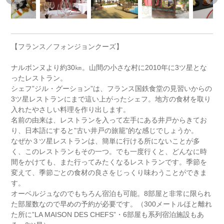
【フランス／フォンジョンクーズ】
ナルボンヌより約30㎞。山間の小さな村に2010年に3ツ星とな
ったレストラン。
シェフ”ジル・グーション”は、フランス国鉄食堂の見習いからの
3ツ星レストランにまで這い上がったシェフ。地方の食材を取り
入れたやさしい料理を作り出します。
名前の由来は、レストランを入って左手にある井戸からきてお
り、日本語にすると”古い井戸の旅籠”的な感じでしょうか。
なぜか３ツ星レストランは、簡単に行ける所にないことが多
く、このレストランもその一つ。でも一度行くと、どんなに時
間をかけても、また行ってみたくなるレストランです。季節を
変えて、季節ごとの食材の良さをじっくり味わうことができま
す。
オーベルジュなのでもちろん宿泊も可能。8部屋と非常に限られ
た部屋数なので早めの予約が必要です。（300メートルほと離れ
た所に”LA MAISON DES CHEFS”・6部屋も系列宿泊施設もあ