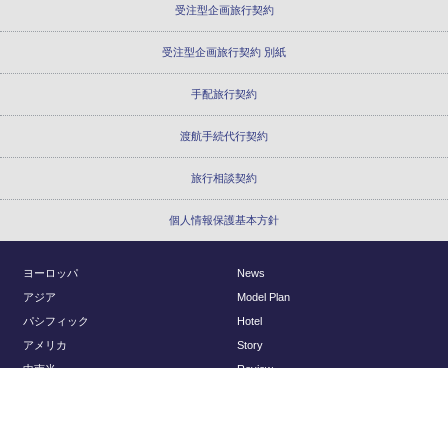
受注型企画旅行契約
受注型企画旅行契約 別紙
手配旅行契約
渡航手続代行契約
旅行相談契約
個人情報保護基本方針
ヨーロッパ
News
アジア
Model Plan
パシフィック
Hotel
アメリカ
Story
中南米
Review
アフリカ
Report
国内
About Us
Planning