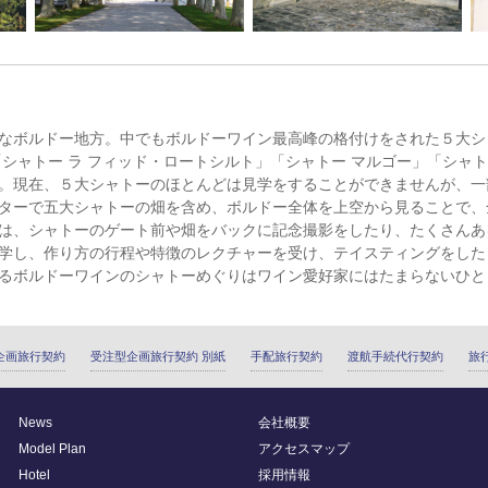
なボルドー地方。中でもボルドーワイン最高峰の格付けをされた５大シ
「シャトー ラ フィッド・ロートシルト」「シャトー マルゴー」「シャ
。現在、５大シャトーのほとんどは見学をすることができませんが、一
ターで五大シャトーの畑を含め、ボルドー全体を上空から見ることで、
は、シャトーのゲート前や畑をバックに記念撮影をしたり、たくさんあ
学し、作り方の行程や特徴のレクチャーを受け、テイスティングをした
るボルドーワインのシャトーめぐりはワイン愛好家にはたまらないひと
企画旅行契約
受注型企画旅行契約 別紙
手配旅行契約
渡航手続代行契約
旅
News
会社概要
Model Plan
アクセスマップ
Hotel
採用情報