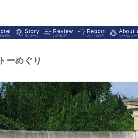
otel
Story
Review
Report
About 
テル紹介
旅のテーマ
お客様の声
スタッフの声
リージェンシー
トーめぐり