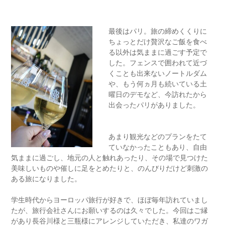
最後はパリ。旅の締めくくりに
ちょっとだけ贅沢なご飯を食べ
る以外は気ままに過ごす予定で
した。フェンスで囲われて近づ
くことも出来ないノートルダム
や、もう何ヵ月も続いている土
曜日のデモなど、今訪れたから
出会ったパリがありました。
あまり観光などのプランをたて
ていなかったこともあり、自由
気ままに過ごし、地元の人と触れあったり、その場で見つけた
美味しいものや催しに足をとめたりと、のんびりだけど刺激の
ある旅になりました。
学生時代からヨーロッパ旅行が好きで、ほぼ毎年訪れていまし
たが、旅行会社さんにお願いするのは久々でした。今回はご縁
があり長谷川様と三瓶様にアレンジしていただき、私達のワガ