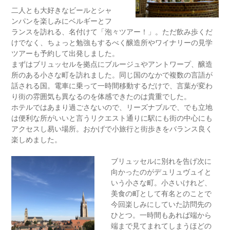
二人とも大好きなビールとシャ
ンパンを楽しみにベルギーとフ
ランスを訪れる、名付けて「泡々ツアー！」。ただ飲み歩くだ
けでなく、ちょっと勉強もするべく醸造所やワイナリーの見学
ツアーも予約して出発しました。
まずはブリュッセルを拠点にブルージュやアントワープ、醸造
所のある小さな町を訪れました。同じ国のなかで複数の言語が
話される国。電車に乗って一時間移動するだけで、言葉が変わ
り街の雰囲気も異なるのを体感できたのは貴重でした。
ホテルではあまり過ごさないので、リーズナブルで、でも立地
は便利な所がいいと言うリクエスト通りに駅にも街の中心にも
アクセスし易い場所。おかげで小旅行と街歩きをバランス良く
楽しめました。
ブリュッセルに別れを告げ次に
向かったのがデュリュヴュイと
いう小さな町。小さいけれど、
美食の町として有名とのことで
今回楽しみにしていた訪問先の
ひとつ。一時間もあれば端から
端まで見てまれてしまうほどの