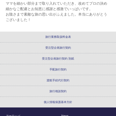
ママを細かい部分まで取り入れていただき、改めてプロの決め
細かなご配慮とお知恵に感謝と感激でいっぱいです。
お陰さまで素敵な旅の思い出がふえました。本当にありがとう
ございました！
旅行業務取扱料金表
受注型企画旅行契約
受注型企画旅行契約 別紙
手配旅行契約
渡航手続代行契約
旅行相談契約
個人情報保護基本方針
ヨーロッパ
News