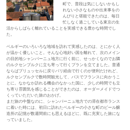
町で、普段は気にしないかもし
れない小さなものや出来事をの
んびりと堪能できたのは、毎日
忙しなく過ごしている東京の生
活からしばらく離れていることを実感できる豊かな時間でし
た。
ベルギーのいろいろな地域を訪れて実感したのは、とにかく人
が温かく優しいこと。そんな心地好い国を離れて、次のメイン
の目的地シャンパーニュ地方に行く前に、せっかくなのでお隣
のルクセンブルクに立ち寄って行くプランを立てました。普通
ならばブリュッセルに戻りパリ経由で行くのが便利だけれど、
ルクセンブルクで数時間観光して、バスでフランスに向かうこ
とに。なかなか訪れる機会のなかった国に、少しの時間でも立
ち寄り雰囲気を感じることができたのは、オーダーメイドでつ
くっていただいた旅のおかげ。
まだ旅の中盤なのに、シャンパーニュ地方での滞在都市ランス
に着いた時には、初日に訪れたベルギーの小さな町のビール醸
造所の記憶が数週間前にも思えるほどに、既に充実した旅にな
っていました。