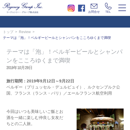
togg
お問合せ
TEL
navi
トップ
Review
テーマは「泡」！ベルギービールとシャンパンをこころゆくまで満喫
テーマは「泡」！ベルギービールとシャンパ
ンをこころゆくまで満喫
2019年10月29日
旅行期間：2019年9月12日～9月22日
ベルギー（ブリュッセル・デュルビュイ）、ルクセンブルク公
国、フランス（ランス・パリ）／エールフランス航空利用
今回はいつも美味しいご飯とお
酒を一緒に楽しむ仲良し女友だ
ちとの二人旅。