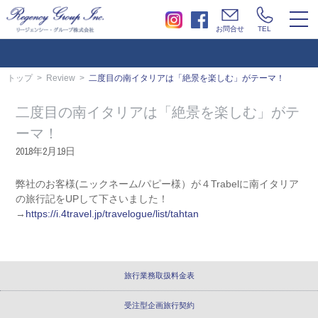
togg
お問合せ
TEL
navi
トップ
Review
二度目の南イタリアは「絶景を楽しむ」がテーマ！
二度目の南イタリアは「絶景を楽しむ」がテ
ーマ！
2018年2月19日
弊社のお客様(ニックネーム/パピー様）が４Trabelに南イタリア
の旅行記をUPして下さいました！
→
https://i.4travel.jp/travelogue/list/tahtan
旅行業務取扱料金表
受注型企画旅行契約