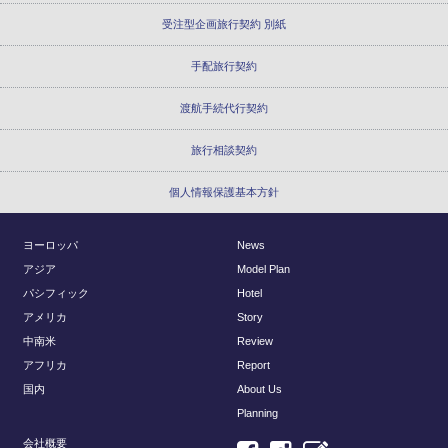
受注型企画旅行契約 別紙
手配旅行契約
渡航手続代行契約
旅行相談契約
個人情報保護基本方針
ヨーロッパ
News
アジア
Model Plan
パシフィック
Hotel
アメリカ
Story
中南米
Review
アフリカ
Report
国内
About Us
Planning
会社概要