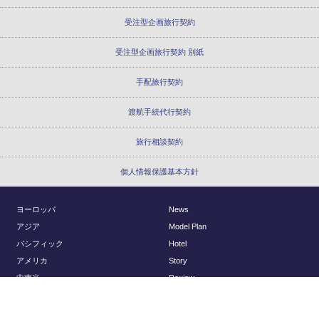
受注型企画旅行契約
受注型企画旅行契約 別紙
手配旅行契約
渡航手続代行契約
旅行相談契約
個人情報保護基本方針
ヨーロッパ
News
アジア
Model Plan
パシフィック
Hotel
アメリカ
Story
中南米
Review
アフリカ
Report
国内
About Us