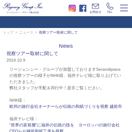
togg
お問合せ
TEL
navi
トップ
ニュース
視察ツアー取材に関して
News
視察ツアー取材に関して
2024.10.9
リージェンシー・グループが加盟しておりますSerandipians
の視察ツアーの様子がNHK様、福井テレビ様に取り上げてい
ただきました。
弊社スタッフが手配＆同行中！是非ご覧ください。
NHK様：
欧州の旅行会社オーナーらが伝統の和紙づくりを視察 越前市
福井テレビ様：
“世界の富裕層”に福井の伝統の技を ヨーロッパの旅行会社
CEOらが越前和紙工房を視察