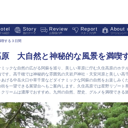
otel
Story
Review
Report
About 
テル紹介
旅のテーマ
お客様の声
スタッフの声
リージェンシー
満喫する３日間
高原 大自然と神秘的な風景を満喫
ナミックな自然の広がる阿蘇を巡り、美しい草原に佇む久住高原のホテ
内です。高千穂では神秘的な雰囲気の天岩戸神社・天安河原と美しい高
をあげる中岳火口や草千里などダイナミックな阿蘇の自然をお楽しみく
の街を一望できる展望台へもご案内します。久住高原では星野リゾート
トクリームは濃厚でおすすめ。九州の自然、歴史、グルメを満喫できる