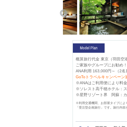
Model Plan
概算旅行代金 東京（羽田空
ご家族やグループにお勧め！
ANA利用 163,000円～
GoToトラベルキャンペーン適
※ANAはご利用便により料
※ソレスト高千穂ホテル：
※星野リゾート界 阿蘇：カ
※利用交通機関、お部屋タイプによ
「受注型企画旅行」です。旅行内容