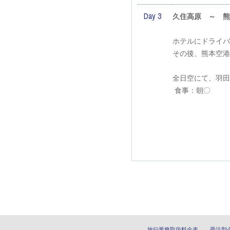
Day 3
久住高原 ～ 熊
ホテルにドライバ
その後、熊本空港
全日空にて、羽田
食事：朝〇
旅行業務取扱料金表
受注型