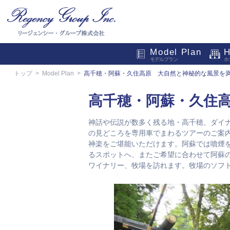
Model Plan
H
モデルプラン
ホ
トップ
Model Plan
高千穂・阿蘇・久住高原 大自然と神秘的な風景を
高千穂・阿蘇・久住
神話や伝説が数多く残る地・高千穂、ダイ
の見どころを専用車でまわるツアーのご案
神楽をご堪能いただけます。阿蘇では噴煙
るスポットへ、またご希望に合わせて阿蘇
ワイナリー、牧場を訪れます。牧場のソフ