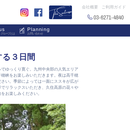
会社概要
ご利用ガイド
03-6271-4840
us
Planning
・グループとは
お問い合わせ
する３日間
ルでゆっくり寛ぐ。九州中央部の人気エリア
千穂峡をお楽しみいただきます。夜は高千穂
ださい。季節によっては一面にススキが広が
界でリラックスいただき、久住高原の花々や
旅をお楽しみください。