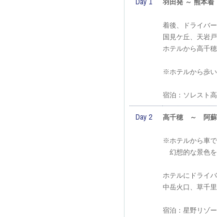
Day 1
羽田発 ～ 熊本着
着後、ドライバー
国見ケ丘、天岩戸
ホテルから高千穂
※ホテルから歩い
宿泊：ソレスト高
Day 2
高千穂 ～ 阿蘇
※ホテルから車で
幻想的な景色を
ホテルにドライバ
中岳火口、草千里
宿泊：星野リゾー