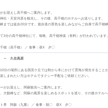
がお迎えし高千穂へご案内します。
神社・天安河原を観光し、その後、高千穂のホテルへお送りします。
峡までは徒歩20分です。遊歩道の景色を楽しみながらご自身で高千穂
て3分の高千穂神社にて、毎晩、高千穂神楽（有料）が行われています
千穂（高千穂） ／ 食事：昼X 夕〇
 ～ 久住高原
10分の場所にある国見ケ丘では秋から冬にかけて雲海が発生すること
楽しまれたい方はホテルでタクシー手配をご依頼ください。
ーがお迎えし、阿蘇観光へご案内します。
、大観峰など、阿蘇の風景を楽しめるスポットを巡り、その後ホテルへ
ト界 阿蘇（九重） ／ 食事：朝〇 昼X 夕〇